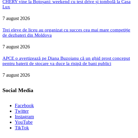
CHERY vine la Botoșani: weekend cu test drive și tombolă la Casa
Lux
7 august 2026
Trei eleve de liceu au organizat cu succes cea mai mare competiție
de dezbateri din Moldova
7 august 2026
APCE o avertizează pe Diana Buzoianu că un ghid prost conceput
pentru baterii de stocare va duce la risipă de bani publici
7 august 2026
Social Media
Facebook
Twitter
Instagram
YouTube
TikTok