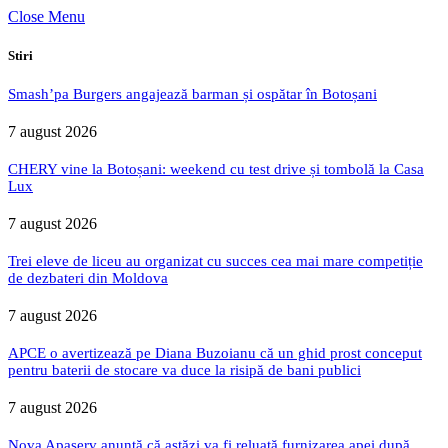
Close Menu
Stiri
Smash’pa Burgers angajează barman și ospătar în Botoșani
7 august 2026
CHERY vine la Botoșani: weekend cu test drive și tombolă la Casa
Lux
7 august 2026
Trei eleve de liceu au organizat cu succes cea mai mare competiție
de dezbateri din Moldova
7 august 2026
APCE o avertizează pe Diana Buzoianu că un ghid prost conceput
pentru baterii de stocare va duce la risipă de bani publici
7 august 2026
Nova Apaserv anunță că astăzi va fi reluată furnizarea apei după