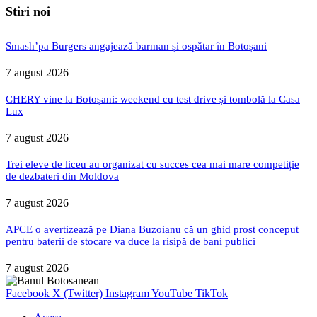
Stiri noi
Smash’pa Burgers angajează barman și ospătar în Botoșani
7 august 2026
CHERY vine la Botoșani: weekend cu test drive și tombolă la Casa
Lux
7 august 2026
Trei eleve de liceu au organizat cu succes cea mai mare competiție
de dezbateri din Moldova
7 august 2026
APCE o avertizează pe Diana Buzoianu că un ghid prost conceput
pentru baterii de stocare va duce la risipă de bani publici
7 august 2026
Facebook
X (Twitter)
Instagram
YouTube
TikTok