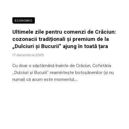
ECONOMIC
Ultimele zile pentru comenzi de Crăciun:
cozonacii tradiționali și premium de la
„Dulciuri și Bucurii” ajung în toată țara
17 decembrie 2025
Cu doar o săptămână înainte de Crăciun, Cofetăria
„Dulciuri și Bucurii” reamintește botoșănenilor (și nu
numai) că acum este momentul…