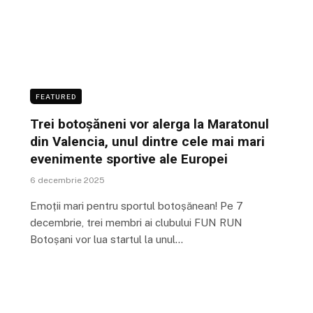
FEATURED
Trei botoșăneni vor alerga la Maratonul
din Valencia, unul dintre cele mai mari
evenimente sportive ale Europei
6 decembrie 2025
Emoții mari pentru sportul botoșănean! Pe 7
decembrie, trei membri ai clubului FUN RUN
Botoșani vor lua startul la unul…