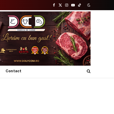
Facebook
X
Instagram
YouTube
TikTok
(Twitter)
Contact