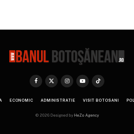
Facebook
X
Instagram
YouTube
TikTok
(Twitter)
A
ECONOMIC
ADMINISTRATIE
VISIT BOTOSANI
PO
© 2026 Designed by
HeZo Agency