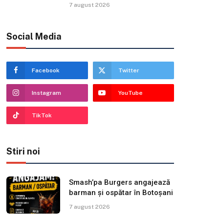
7 august 2026
Social Media
Facebook
Twitter
Instagram
YouTube
TikTok
Stiri noi
Smash’pa Burgers angajează
barman și ospătar în Botoșani
7 august 2026