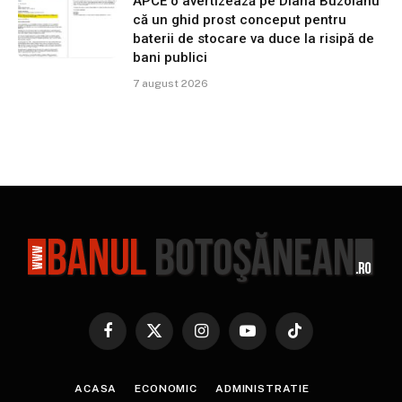
APCE o avertizează pe Diana Buzoianu
că un ghid prost conceput pentru
baterii de stocare va duce la risipă de
bani publici
7 august 2026
Facebook
X
Instagram
YouTube
TikTok
(Twitter)
ACASA
ECONOMIC
ADMINISTRATIE