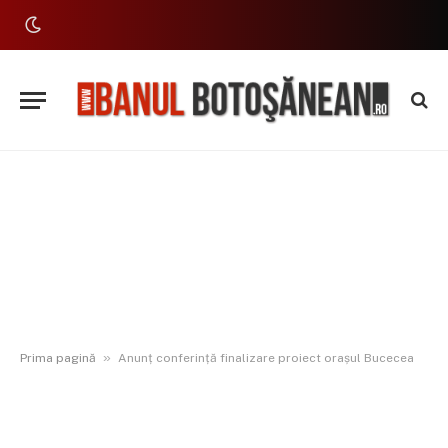
»
Prima pagină
Anunț conferință finalizare proiect orașul Bucecea