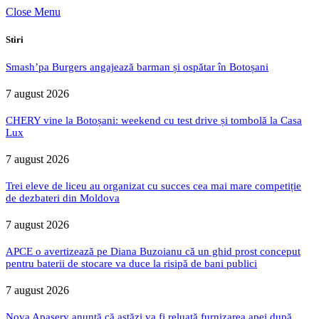
Close Menu
Stiri
Smash’pa Burgers angajează barman și ospătar în Botoșani
7 august 2026
CHERY vine la Botoșani: weekend cu test drive și tombolă la Casa
Lux
7 august 2026
Trei eleve de liceu au organizat cu succes cea mai mare competiție
de dezbateri din Moldova
7 august 2026
APCE o avertizează pe Diana Buzoianu că un ghid prost conceput
pentru baterii de stocare va duce la risipă de bani publici
7 august 2026
Nova Apaserv anunță că astăzi va fi reluată furnizarea apei după