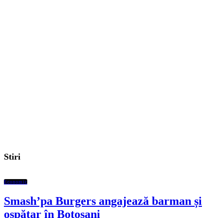
Stiri
Economic
Smash’pa Burgers angajează barman și
ospătar în Botoșani