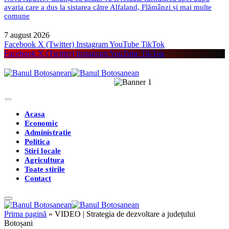
avaria care a dus la sistarea către Alfaland, Flămânzi și mai multe
comune
7 august 2026
Facebook
X (Twitter)
Instagram
YouTube
TikTok
Facebook
X (Twitter)
Instagram
YouTube
TikTok
Acasa
Economic
Administratie
Politica
Stiri locale
Agricultura
Toate stirile
Contact
Prima pagină
»
VIDEO | Strategia de dezvoltare a județului
Botoșani