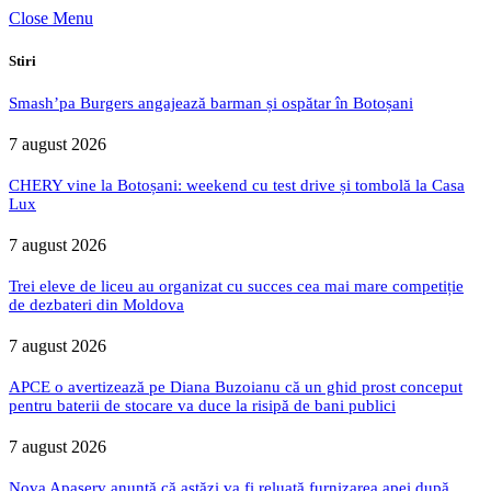
Close Menu
Stiri
Smash’pa Burgers angajează barman și ospătar în Botoșani
7 august 2026
CHERY vine la Botoșani: weekend cu test drive și tombolă la Casa
Lux
7 august 2026
Trei eleve de liceu au organizat cu succes cea mai mare competiție
de dezbateri din Moldova
7 august 2026
APCE o avertizează pe Diana Buzoianu că un ghid prost conceput
pentru baterii de stocare va duce la risipă de bani publici
7 august 2026
Nova Apaserv anunță că astăzi va fi reluată furnizarea apei după