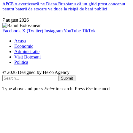
APCE o avertizează pe Diana Buzoianu că un ghid prost conceput
pentru baterii de stocare va duce la risipă de bani publici
7 august 2026
Facebook
X (Twitter)
Instagram
YouTube
TikTok
Acasa
Economic
Administratie
Visit Botosani
Politica
© 2026 Designed by
HeZo Agency
Submit
Type above and press
Enter
to search. Press
Esc
to cancel.