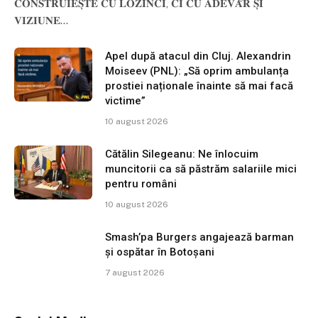
𝐂𝐎𝐍𝐒𝐓𝐑𝐔𝐈𝐄𝐒̦𝐓𝐄 𝐂𝐔 𝐋𝐎𝐙𝐈𝐍𝐂𝐈, 𝐂𝐈 𝐂𝐔 𝐀𝐃𝐄𝐕𝐀̆𝐑 𝐒̦𝐈
𝐕𝐈𝐙𝐈𝐔𝐍𝐄…
Apel după atacul din Cluj. Alexandrin
Moiseev (PNL): „Să oprim ambulanța
prostiei naționale înainte să mai facă
victime”
10 august 2026
Cătălin Silegeanu: Ne înlocuim
muncitorii ca să păstrăm salariile mici
pentru români
10 august 2026
Smash’pa Burgers angajează barman
și ospătar în Botoșani
7 august 2026