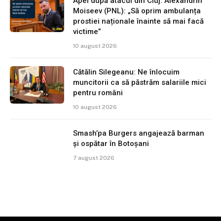
Apel după atacul din Cluj. Alexandrin
Moiseev (PNL): „Să oprim ambulanța
prostiei naționale înainte să mai facă
victime”
10 august 2026
Cătălin Silegeanu: Ne înlocuim
muncitorii ca să păstrăm salariile mici
pentru români
10 august 2026
Smash’pa Burgers angajează barman
și ospătar în Botoșani
7 august 2026