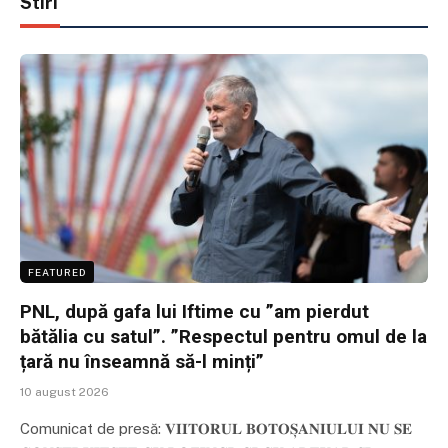
Stiri
FEATURED
PNL, după gafa lui Iftime cu ”am pierdut
bătălia cu satul”. ”Respectul pentru omul de la
țară nu înseamnă să-l minți”
10 august 2026
Comunicat de presă: 𝐕𝐈𝐈𝐓𝐎𝐑𝐔𝐋 𝐁𝐎𝐓𝐎𝐒̦𝐀𝐍𝐈𝐔𝐋𝐔𝐈 𝐍𝐔 𝐒𝐄