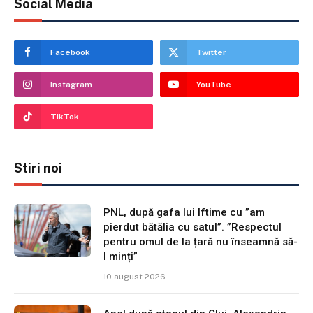
Social Media
Facebook
Twitter
Instagram
YouTube
TikTok
Stiri noi
PNL, după gafa lui Iftime cu ”am
pierdut bătălia cu satul”. ”Respectul
pentru omul de la țară nu înseamnă să-
l minți”
10 august 2026