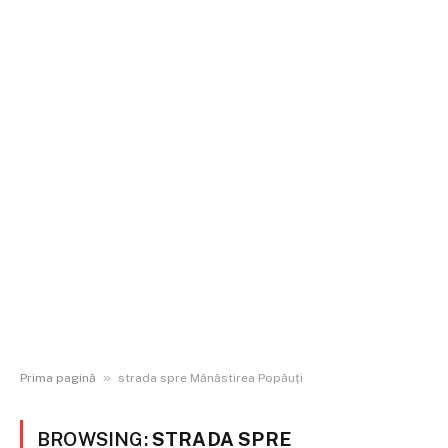
»
Prima pagină
strada spre Mănăstirea Popăuți
BROWSING:
STRADA SPRE