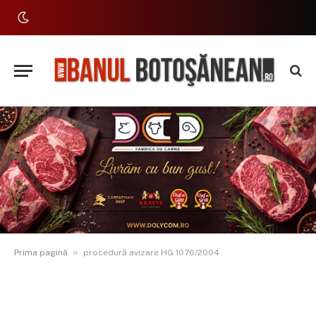
»
Prima pagină
procedură avizare HG 1076/2004