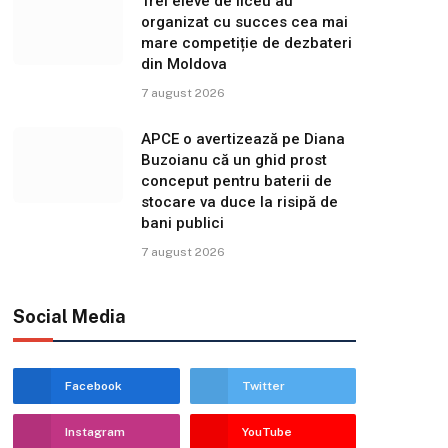
Trei eleve de liceu au
organizat cu succes cea mai
mare competiție de dezbateri
din Moldova
7 august 2026
APCE o avertizează pe Diana
Buzoianu că un ghid prost
conceput pentru baterii de
stocare va duce la risipă de
bani publici
7 august 2026
Social Media
Facebook
Twitter
Instagram
YouTube