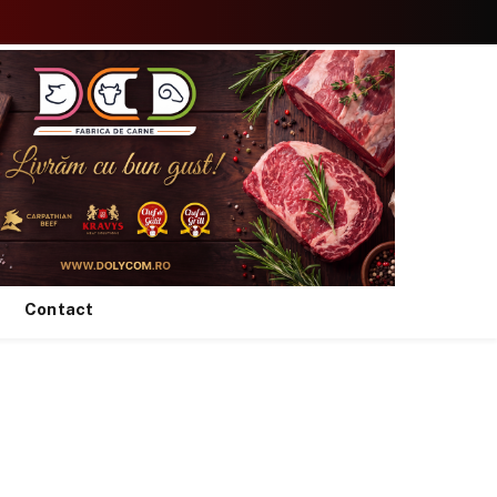
Facebook
X
Instagram
YouTube
TikTok
(Twitter)
Contact