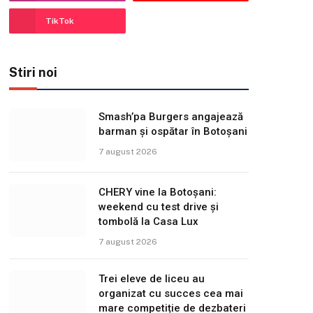
TikTok
Stiri noi
Smash’pa Burgers angajează
barman și ospătar în Botoșani
7 august 2026
CHERY vine la Botoșani:
weekend cu test drive și
tombolă la Casa Lux
7 august 2026
Trei eleve de liceu au
organizat cu succes cea mai
mare competiție de dezbateri