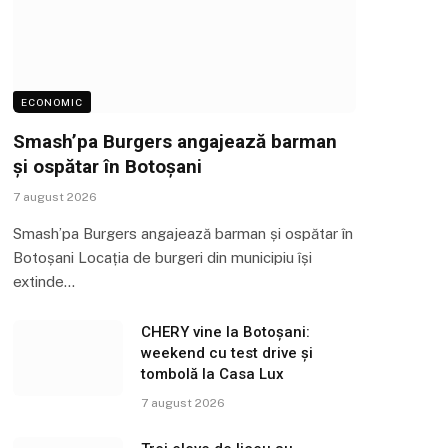
ECONOMIC
Smash’pa Burgers angajează barman
și ospătar în Botoșani
7 august 2026
Smash’pa Burgers angajează barman și ospătar în
Botoșani Locația de burgeri din municipiu își
extinde…
CHERY vine la Botoșani:
weekend cu test drive și
tombolă la Casa Lux
7 august 2026