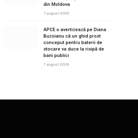
din Moldova
7 august 2026
APCE o avertizează pe Diana
Buzoianu că un ghid prost
conceput pentru baterii de
stocare va duce la risipă de
bani publici
7 august 2026