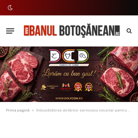
»
Prima pagină
Îmbunătățirea dotărilor serviciului voluntar pentru situații de urgență la nivelul Orașului Ștefănești