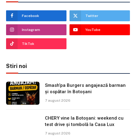
Facebook
Twitter
Instagram
YouTube
TikTok
Stiri noi
Smash’pa Burgers angajează barman
și ospătar în Botoșani
7 august 2026
CHERY vine la Botoșani: weekend cu
test drive și tombolă la Casa Lux
7 august 2026