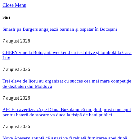
Close Menu
Stiri
Smash’pa Burgers angajează barman și ospătar în Botoșani
7 august 2026
CHERY vine la Botoșani: weekend cu test drive și tombolă la Casa
Lux
7 august 2026
Trei eleve de liceu au organizat cu succes cea mai mare competiție
de dezbateri din Moldova
7 august 2026
APCE o avertizează pe Diana Buzoianu că un ghid prost conceput
pentru baterii de stocare va duce la risipă de bani publici
7 august 2026
Nova Apaserv anunță că astăzi va fi reluată furnizarea apei după