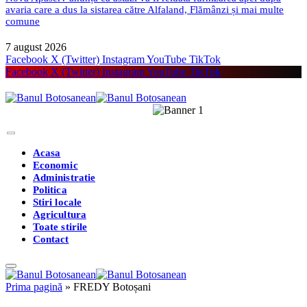
avaria care a dus la sistarea către Alfaland, Flămânzi și mai multe
comune
7 august 2026
Facebook
X (Twitter)
Instagram
YouTube
TikTok
Facebook
X (Twitter)
Instagram
YouTube
TikTok
Acasa
Economic
Administratie
Politica
Stiri locale
Agricultura
Toate stirile
Contact
Prima pagină
»
FREDY Botoșani