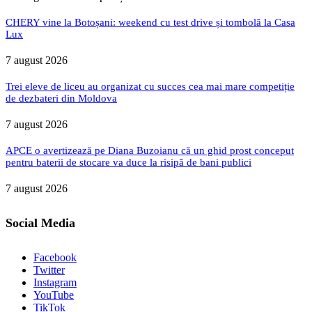
CHERY vine la Botoșani: weekend cu test drive și tombolă la Casa
Lux
7 august 2026
Trei eleve de liceu au organizat cu succes cea mai mare competiție
de dezbateri din Moldova
7 august 2026
APCE o avertizează pe Diana Buzoianu că un ghid prost conceput
pentru baterii de stocare va duce la risipă de bani publici
7 august 2026
Social Media
Facebook
Twitter
Instagram
YouTube
TikTok