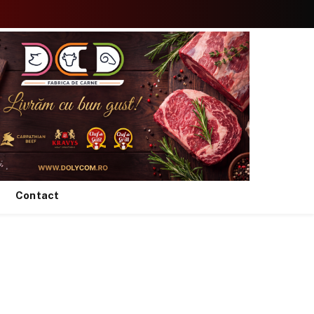
Facebook
X
Instagram
YouTube
TikTok
(Twitter)
Contact