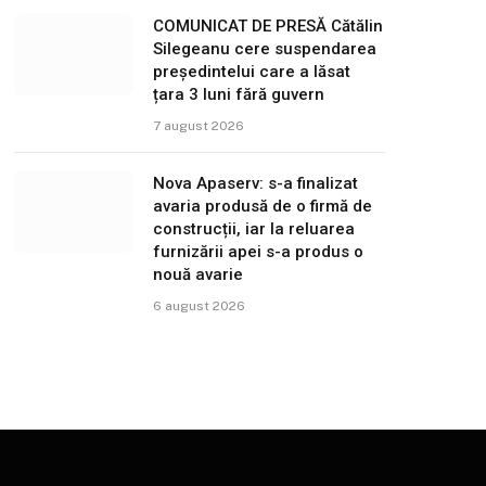
COMUNICAT DE PRESĂ Cătălin
Silegeanu cere suspendarea
președintelui care a lăsat
țara 3 luni fără guvern
7 august 2026
Nova Apaserv: s-a finalizat
avaria produsă de o firmă de
construcții, iar la reluarea
furnizării apei s-a produs o
nouă avarie
6 august 2026