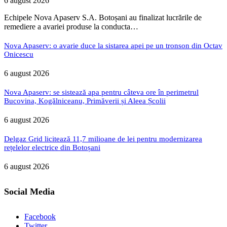
6 august 2026
Echipele Nova Apaserv S.A. Botoșani au finalizat lucrările de
remediere a avariei produse la conducta…
Nova Apaserv: o avarie duce la sistarea apei pe un tronson din Octav
Onicescu
6 august 2026
Nova Apaserv: se sistează apa pentru câteva ore în perimetrul
Bucovina, Kogălniceanu, Primăverii și Aleea Școlii
6 august 2026
Delgaz Grid licitează 11,7 milioane de lei pentru modernizarea
rețelelor electrice din Botoșani
6 august 2026
Social Media
Facebook
Twitter