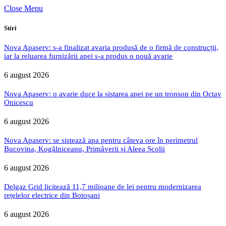
Close Menu
Stiri
Nova Apaserv: s-a finalizat avaria produsă de o firmă de construcții,
iar la reluarea furnizării apei s-a produs o nouă avarie
6 august 2026
Nova Apaserv: o avarie duce la sistarea apei pe un tronson din Octav
Onicescu
6 august 2026
Nova Apaserv: se sistează apa pentru câteva ore în perimetrul
Bucovina, Kogălniceanu, Primăverii și Aleea Școlii
6 august 2026
Delgaz Grid licitează 11,7 milioane de lei pentru modernizarea
rețelelor electrice din Botoșani
6 august 2026