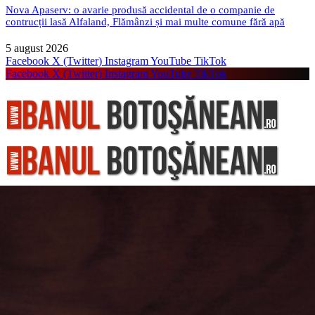
Nova Apaserv: o avarie produsă accidental de o companie de
contrucții lasă Alfaland, Flămânzi și mai multe comune fără apă
5 august 2026
Facebook
X (Twitter)
Instagram
YouTube
TikTok
Facebook
X (Twitter)
Instagram
YouTube
TikTok