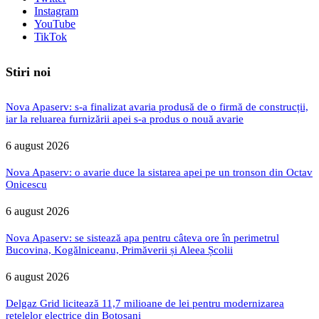
Instagram
YouTube
TikTok
Stiri noi
Nova Apaserv: s-a finalizat avaria produsă de o firmă de construcții,
iar la reluarea furnizării apei s-a produs o nouă avarie
6 august 2026
Nova Apaserv: o avarie duce la sistarea apei pe un tronson din Octav
Onicescu
6 august 2026
Nova Apaserv: se sistează apa pentru câteva ore în perimetrul
Bucovina, Kogălniceanu, Primăverii și Aleea Școlii
6 august 2026
Delgaz Grid licitează 11,7 milioane de lei pentru modernizarea
rețelelor electrice din Botoșani