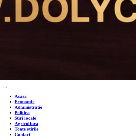
Acasa
Economic
Administratie
Politica
Stiri locale
Agricultura
Toate stirile
Contact