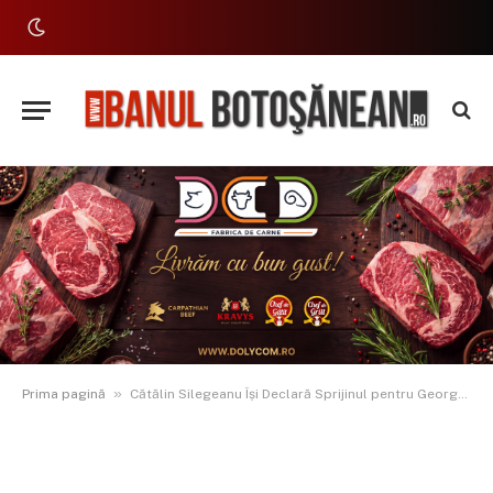
»
Prima pagină
Cătălin Silegeanu Își Declară Sprijinul pentru George Simion la Președinția României