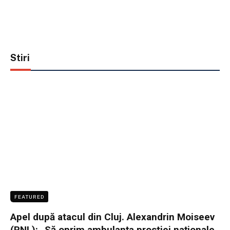
Stiri
FEATURED
Apel după atacul din Cluj. Alexandrin Moiseev
(PNL): „Să oprim ambulanța prostiei naționale