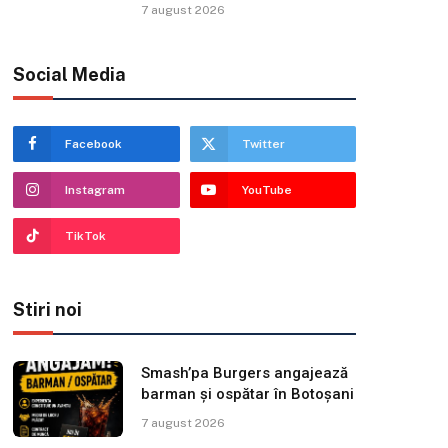
7 august 2026
Social Media
Facebook
Twitter
Instagram
YouTube
TikTok
Stiri noi
Smash’pa Burgers angajează
barman și ospătar în Botoșani
7 august 2026