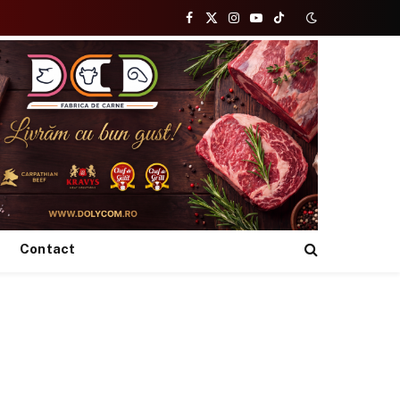
Facebook
X
Instagram
YouTube
TikTok
(Twitter)
Contact