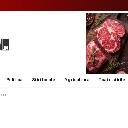
Politica
Stiri locale
Agricultura
Toate stirile
ea PNL