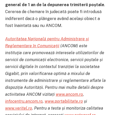
general de 1 an de la depunerea trimiterii poștale
.
Cererea de chemare în judecată poate fi introdusă
indiferent dacă o plângere având același obiect a
fost înaintată sau nu ANCOM.
Autoritatea Naţională pentru Administrare şi
Reglementare în Comunicaţii
(ANCOM) este
instituţia care promovează interesele utilizatorilor de
servicii de comunicații electronice, servicii poștale și
servicii digitale în contextul tranziției la societatea
Gigabit, prin valorificarea optimă a mixului de
instrumente de administrare și reglementare aflate la
dispoziția Autorității. Pentru mai multe detalii despre
activitatea ANCOM vizitați
www.ancom.ro
,
infocentru.ancom.ro
,
www.portabilitate.ro
și
www.veritel.ro
. Pentru a testa și monitoriza calitatea