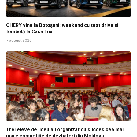
CHERY vine la Botoșani: weekend cu test drive și
tombolă la Casa Lux
7 august 2026
Trei eleve de liceu au organizat cu succes cea mai
mare competiție de dezbateri din Moldova