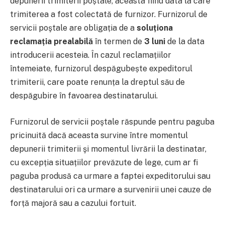
depunerii trimiterii poștale, aceasta fiind data la care
trimiterea a fost colectată de furnizor. Furnizorul de
servicii poştale are obligația de a
soluționa
reclamația prealabilă
în termen de
3 luni
de la data
introducerii acesteia. În cazul reclamațiilor
întemeiate, furnizorul despăgubește expeditorul
trimiterii, care poate renunța la dreptul său de
despăgubire în favoarea destinatarului.
Furnizorul de servicii poştale răspunde pentru paguba
pricinuită dacă aceasta survine între momentul
depunerii trimiterii şi momentul livrării la destinatar,
cu excepția situațiilor prevăzute de lege, cum ar fi
paguba produsă ca urmare a faptei expeditorului sau
destinatarului ori ca urmare a survenirii unei cauze de
forță majoră sau a cazului fortuit.