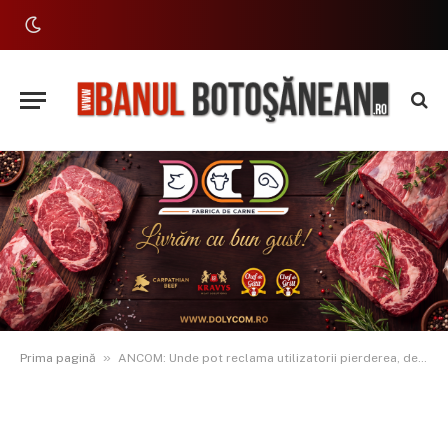
»
Prima pagină
ANCOM: Unde pot reclama utilizatorii pierderea, deteriorarea, distrugerea sau furtul unui colet?