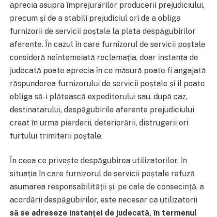
aprecia asupra împrejurărilor producerii prejudiciului,
precum și de a stabili prejudiciul ori de a obliga
furnizorii de servicii poștale la plata despăgubirilor
aferente. În cazul în care furnizorul de servicii poștale
consideră neîntemeiată reclamația, doar instanța de
judecată poate aprecia în ce măsură poate fi angajată
răspunderea furnizorului de servicii poștale și îl poate
obliga să-i plătească expeditorului sau, după caz,
destinatarului, despăgubirile aferente prejudiciului
creat în urma pierderii, deteriorării, distrugerii ori
furtului trimiterii poștale.
În ceea ce privește despăgubirea utilizatorilor, în
situația în care furnizorul de servicii poștale refuză
asumarea responsabilității și, pe cale de consecință, a
acordării despăgubirilor, este necesar ca utilizatorii
să se adreseze instanței de judecată, în termenul