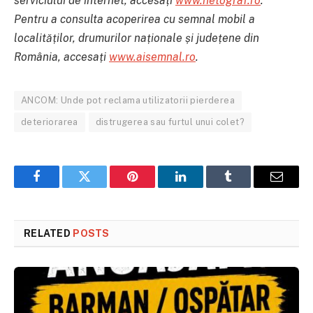
serviciului de internet, accesați
www.netograf.ro
.
Pentru a consulta acoperirea cu semnal mobil a
localităților, drumurilor naționale și județene din
România, accesați
www.aisemnal.ro
.
ANCOM: Unde pot reclama utilizatorii pierderea
deteriorarea
distrugerea sau furtul unui colet?
Facebook
Twitter
Pinterest
LinkedIn
Tumblr
Email
RELATED
POSTS