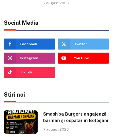
7 august 2026
Social Media
Facebook
Twitter
Instagram
YouTube
TikTok
Stiri noi
Smash’pa Burgers angajează
barman și ospătar în Botoșani
7 august 2026