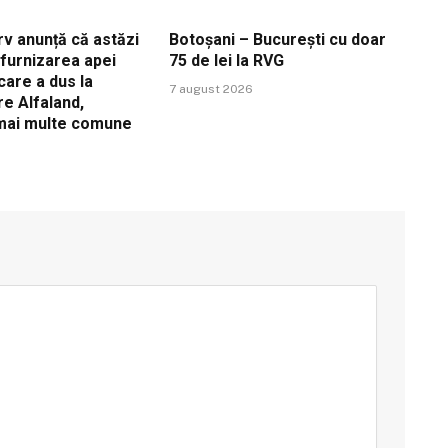
v anunță că astăzi
Botoșani – București cu doar
ă furnizarea apei
75 de lei la RVG
care a dus la
7 august 2026
re Alfaland,
 mai multe comune