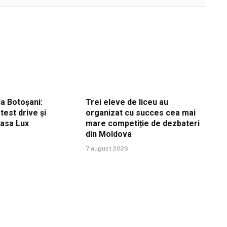
a Botoșani:
Trei eleve de liceu au
est drive și
organizat cu succes cea mai
Casa Lux
mare competiție de dezbateri
din Moldova
7 august 2026