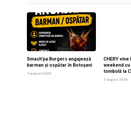
Smash’pa Burgers angajează
CHERY vine l
barman și ospătar în Botoșani
weekend cu t
tombolă la 
7 august 2026
7 august 2026