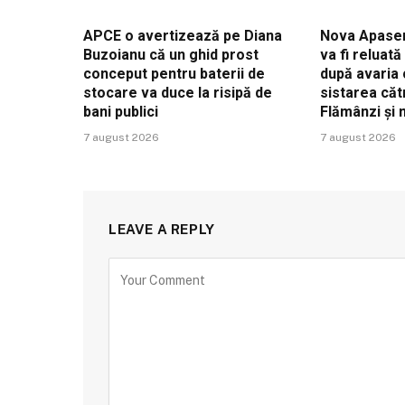
APCE o avertizează pe Diana
Nova Apaser
Buzoianu că un ghid prost
va fi reluat
conceput pentru baterii de
după avaria 
stocare va duce la risipă de
sistarea căt
bani publici
Flămânzi și
7 august 2026
7 august 2026
LEAVE A REPLY