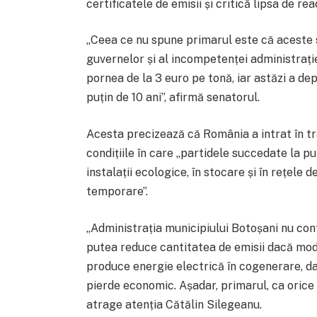
certificatele de emisii și critică lipsa de re
„Ceea ce nu spune primarul este că aceste s
guvernelor și al incompetenței administrației
pornea de la 3 euro pe tonă, iar astăzi a d
puțin de 10 ani”, afirmă senatorul.
Acesta precizează că România a intrat în tra
condițiile în care „partidele succedate la p
instalații ecologice, în stocare și în rețele d
temporare”.
„Administrația municipiului Botoșani nu cont
putea reduce cantitatea de emisii dacă moder
produce energie electrică în cogenerare, da
pierde economic. Așadar, primarul, ca orice al
atrage atenția Cătălin Silegeanu.