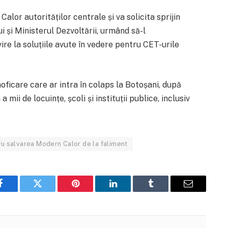
lor autorităților centrale și va solicita sprijin
i și Ministerul Dezvoltării, urmând să-l
ire la soluțiile avute în vedere pentru CET-urile
oficare care ar intra în colaps la Botoșani, după
mii de locuințe, școli și instituții publice, inclusiv
u salvarea Modern Calor de la faliment
Facebook
Twitter
Pinterest
LinkedIn
Tumblr
Email