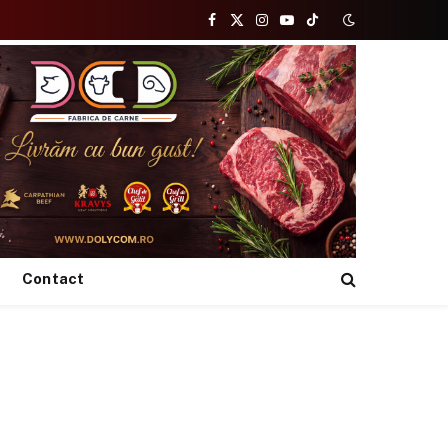
Facebook
X
Instagram
YouTube
TikTok
(Twitter)
Contact