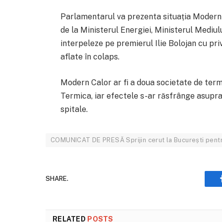
Parlamentarul va prezenta situația Modern Ca
de la Ministerul Energiei, Ministerul Mediulu
interpeleze pe premierul Ilie Bolojan cu priv
aflate în colaps.
Modern Calor ar fi a doua societate de term
Termica, iar efectele s-ar răsfrânge asupra a 
spitale.
COMUNICAT DE PRESĂ Sprijin cerut la București pentr
SHARE.
RELATED
POSTS