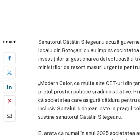
Senatorul Cătălin Silegeanu acuză guvernel
SHARE
locală din Botoșani că au împins societatea 
investițiilor și gestionarea defectuoasă a tr
miniștrilor de resort măsuri urgente pentru 
„Modern Calor, ca multe alte CET-uri din țar
prețul prostiei politice și administrative. 
că societatea care asigură căldura pentru ap
inclusiv Spitalul Județean, este în pragul col
susține senatorul Cătălin Silegeanu.
El arată că numai în anul 2025 societatea ar