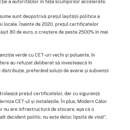
acție a autorităților în fața scumpirilor accelerate.
ume sunt deopotrivă prețul lașității politice a
 locale. Înainte de 2020, prețul certificatelor
epășit 80 de euro, o creștere de peste 2500% în mai
nziția verde cu CET-uri vechi și poluante, în
utere au refuzat deliberat să investească în
e distribuție, preferând soluții de avarie și subvenții
rolează prețul certificatelor, dar cu siguranță
niza CET-ul și instalațiile. În plus, Modern Calor
r nu are infrastructură de stocare, așa că o
t decident politic, nu este deloc lipsită de vină!”,