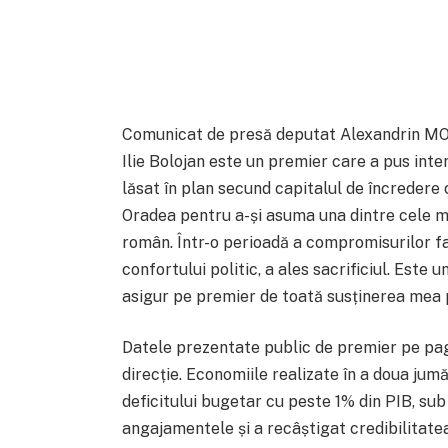
Comunicat de presă deputat Alexandrin M
Ilie Bolojan este un premier care a pus inte
lăsat în plan secund capitalul de încredere 
Oradea pentru a-și asuma una dintre cele mai
român. Într-o perioadă a compromisurilor fac
confortului politic, a ales sacrificiul. Este 
asigur pe premier de toată susținerea mea 
Datele prezentate public de premier pe pa
direcție. Economiile realizate în a doua ju
deficitului bugetar cu peste 1% din PIB, su
angajamentele și a recâștigat credibilitatea î