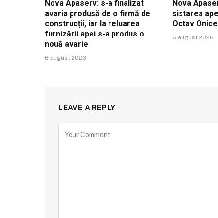
Nova Apaserv: s-a finalizat
Nova Apaser
avaria produsă de o firmă de
sistarea ape
construcții, iar la reluarea
Octav Onic
furnizării apei s-a produs o
6 august 2026
nouă avarie
6 august 2026
LEAVE A REPLY