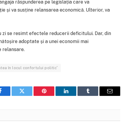
a angaja răspunderea pe legislația care va
ție și va susține relansarea economică. Ulterior, va
 zi se resimt efectele reducerii deficitului. Dar, din
nătoșire adoptate și a unei economii mai
 relansare.
ea în locul confortului politic”
Facebook
Twitter
Pinterest
LinkedIn
Tumblr
Email