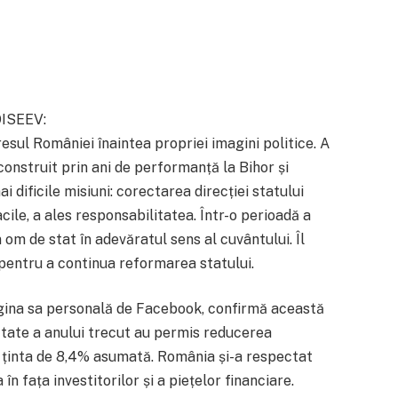
OISEEV:
resul României înaintea propriei imagini politice. A
construit prin ani de performanță la Bihor și
 dificile misiuni: corectarea direcției statului
ile, a ales responsabilitatea. Într-o perioadă a
un om de stat în adevăratul sens al cuvântului. Îl
pentru a continua reformarea statului.
gina sa personală de Facebook, confirmă această
mătate a anului trecut au permis reducerea
b ținta de 8,4% asumată. România și-a respectat
n fața investitorilor și a piețelor financiare.