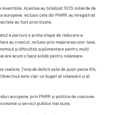
 investițiile. Acestea au totalizat 137,5 miliarde de
le europene, inclusiv cele din PNRR, au înregistrat
iectele au fost prioritizate.
statul a parcurs o primă etapă de reducere a
getare au crescut, inclusiv prin majorarea unor taxe.
nomică și dificultăți suplimentare pentru mulți
ia are acum o bază solidă pentru relansare.
 realiste. Ținta de deficit este de puțin peste 6%,
Obiectivul este clar: un buget al relansării și al
nduri europene, prin PNRR și politica de coeziune.
economie și servicii publice mai bune.