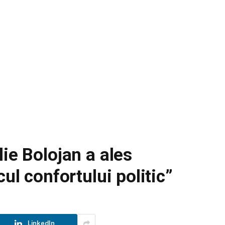
ie Bolojan a ales
cul confortului politic”
LinkedIn