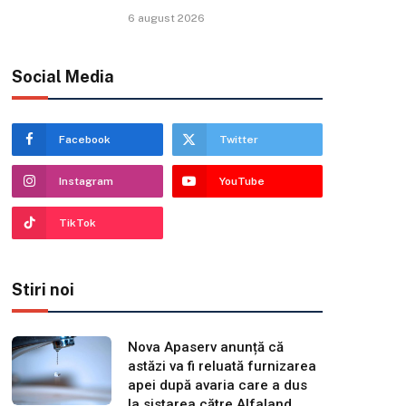
6 august 2026
Social Media
Facebook
Twitter
Instagram
YouTube
TikTok
Stiri noi
Nova Apaserv anunță că
astăzi va fi reluată furnizarea
apei după avaria care a dus
la sistarea către Alfaland,