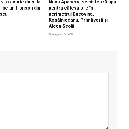
v: o avarie duce la
Nova Apaserv: se sistează apa
i pe un tronson din
pentru câteva ore în
escu
perimetrul Bucovina,
Kogălniceanu, Primăverii și
Aleea Școlii
6 august 2026