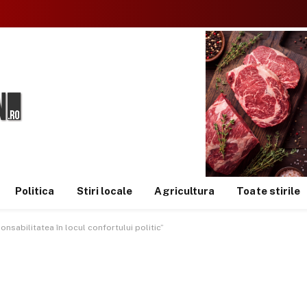
Politica
Stiri locale
Agricultura
Toate stirile
onsabilitatea în locul confortului politic”