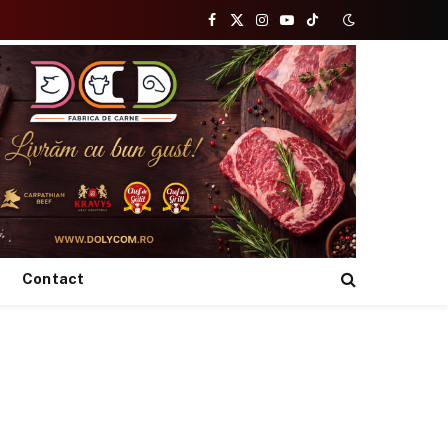
Facebook
X
Instagram
YouTube
TikTok
(Twitter)
Contact