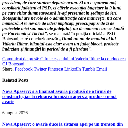
precedent, de care suntem departe acum. Și nu o spunem noi,
consilierii județeni ai PSD, ci cifrele execuției bugetare la 9 luni,
pe care chiar dumneavoastră le-ați prezentat în ședința de ieri.
Botoșaniul are nevoie de o administrație care muncește, nu care
mimează. Are nevoie de lideri implicați, preocupați zi de zi de
proiectele mici sau mari ale județului, nu de oameni care se laudă
pe Facebook și TikTok”,
se mai arată în poziția oficială a PSD
Botoșani, care concluzionează
: „După un an de mandat al lui
Valeriu Iftime, bilanțul este clar: avem un județ blocat, proiecte
întârziate și finanțări în pericol de a fi pierdute”.
Comunicat de presă: Cifrele eșecului lui Valeriu Iftime la conducerea
CJ Botoșani
Share.
Facebook
Twitter
Pinterest
LinkedIn
Tumblr
Email
Related
Posts
Nova Apaserv: s-a finalizat avaria produsă de o firmă de
construcții, iar la reluarea furnizării apei s-a produs o nouă
avarie
6 august 2026
Nova Apaserv: o avarie duce la sistarea apei pe un tronson din