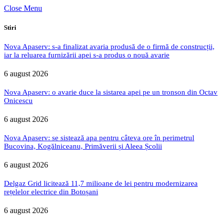
Close Menu
Stiri
Nova Apaserv: s-a finalizat avaria produsă de o firmă de construcții,
iar la reluarea furnizării apei s-a produs o nouă avarie
6 august 2026
Nova Apaserv: o avarie duce la sistarea apei pe un tronson din Octav
Onicescu
6 august 2026
Nova Apaserv: se sistează apa pentru câteva ore în perimetrul
Bucovina, Kogălniceanu, Primăverii și Aleea Școlii
6 august 2026
Delgaz Grid licitează 11,7 milioane de lei pentru modernizarea
rețelelor electrice din Botoșani
6 august 2026