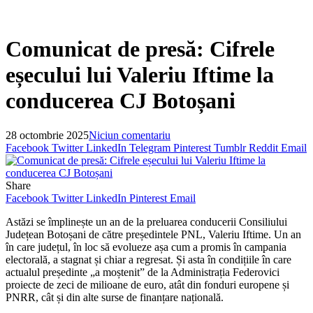
Comunicat de presă: Cifrele
eșecului lui Valeriu Iftime la
conducerea CJ Botoșani
28 octombrie 2025
Niciun comentariu
Facebook
Twitter
LinkedIn
Telegram
Pinterest
Tumblr
Reddit
Email
Share
Facebook
Twitter
LinkedIn
Pinterest
Email
Astăzi se împlinește un an de la preluarea conducerii Consiliului
Județean Botoșani de către președintele PNL, Valeriu Iftime. Un an
în care județul, în loc să evolueze așa cum a promis în campania
electorală, a stagnat și chiar a regresat. Și asta în condițiile în care
actualul președinte „a moștenit” de la Administrația Federovici
proiecte de zeci de milioane de euro, atât din fonduri europene și
PNRR, cât și din alte surse de finanțare națională.