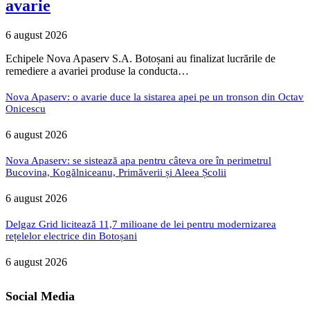
avarie
6 august 2026
Echipele Nova Apaserv S.A. Botoșani au finalizat lucrările de
remediere a avariei produse la conducta…
Nova Apaserv: o avarie duce la sistarea apei pe un tronson din Octav
Onicescu
6 august 2026
Nova Apaserv: se sistează apa pentru câteva ore în perimetrul
Bucovina, Kogălniceanu, Primăverii și Aleea Școlii
6 august 2026
Delgaz Grid licitează 11,7 milioane de lei pentru modernizarea
rețelelor electrice din Botoșani
6 august 2026
Social Media