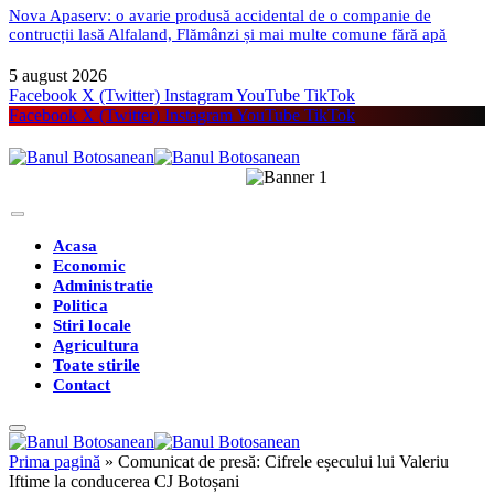
Nova Apaserv: o avarie produsă accidental de o companie de
contrucții lasă Alfaland, Flămânzi și mai multe comune fără apă
5 august 2026
Facebook
X (Twitter)
Instagram
YouTube
TikTok
Facebook
X (Twitter)
Instagram
YouTube
TikTok
Acasa
Economic
Administratie
Politica
Stiri locale
Agricultura
Toate stirile
Contact
Prima pagină
»
Comunicat de presă: Cifrele eșecului lui Valeriu
Iftime la conducerea CJ Botoșani