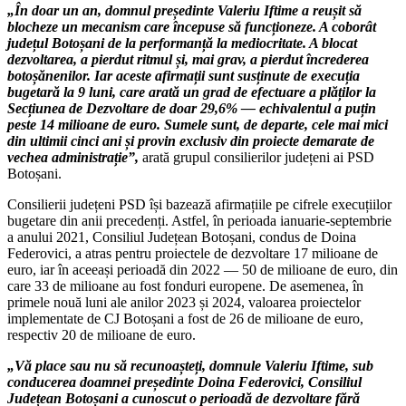
„În doar un an, domnul președinte Valeriu Iftime a reușit să
blocheze un mecanism care începuse să funcționeze. A coborât
județul Botoșani de la performanță la mediocritate. A blocat
dezvoltarea, a pierdut ritmul și, mai grav, a pierdut încrederea
botoșănenilor. Iar aceste afirmații sunt susținute de execuția
bugetară la 9 luni, care arată un grad de efectuare a plăților la
Secțiunea de Dezvoltare de doar 29,6% — echivalentul a puțin
peste 14 milioane de euro. Sumele sunt, de departe, cele mai mici
din ultimii cinci ani și provin exclusiv din proiecte demarate de
vechea administrație”,
arată grupul consilierilor județeni ai PSD
Botoșani.
Consilierii județeni PSD își bazează afirmațiile pe cifrele execuțiilor
bugetare din anii precedenți. Astfel, în perioada ianuarie-septembrie
a anului 2021, Consiliul Județean Botoșani, condus de Doina
Federovici, a atras pentru proiectele de dezvoltare 17 milioane de
euro, iar în aceeași perioadă din 2022 — 50 de milioane de euro, din
care 33 de milioane au fost fonduri europene. De asemenea, în
primele nouă luni ale anilor 2023 și 2024, valoarea proiectelor
implementate de CJ Botoșani a fost de 26 de milioane de euro,
respectiv 20 de milioane de euro.
„Vă place sau nu să recunoașteți, domnule Valeriu Iftime, sub
conducerea doamnei președinte Doina Federovici, Consiliul
Județean Botoșani a cunoscut o perioadă de dezvoltare fără