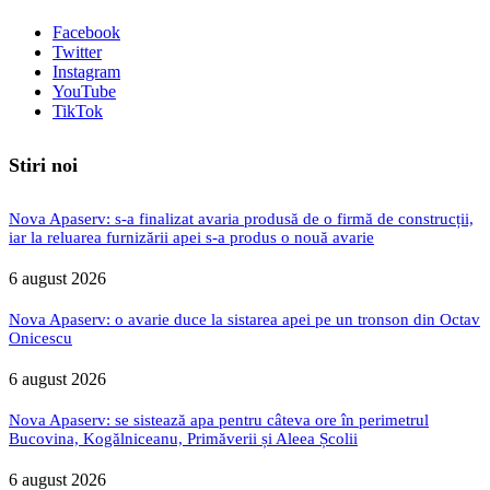
Facebook
Twitter
Instagram
YouTube
TikTok
Stiri noi
Nova Apaserv: s-a finalizat avaria produsă de o firmă de construcții,
iar la reluarea furnizării apei s-a produs o nouă avarie
6 august 2026
Nova Apaserv: o avarie duce la sistarea apei pe un tronson din Octav
Onicescu
6 august 2026
Nova Apaserv: se sistează apa pentru câteva ore în perimetrul
Bucovina, Kogălniceanu, Primăverii și Aleea Școlii
6 august 2026