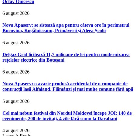
Octav Onicescu
6 august 2026
Nova Apaserv: se sistează apa pentru câteva ore în perimetrul
Bucovina, Kogălniceanu, Primăverii și Aleea Școlii
6 august 2026
Delgaz Grid licitează 11,7 milioane de lei pentru modernizarea
rețelelor electrice din Botoșani
6 august 2026
Nova Apaserv: o avarie produsă accidental de o companie de
contrucții lasă Alfaland, Flămânzi și mai multe comune fără apă
5 august 2026
Cel mai nebun festival din Nordul Moldovei începe JOI: 140 de
evenimente, 200 de invitați, 4 zile fără somn la Darabani
4 august 2026
Leave A Reply