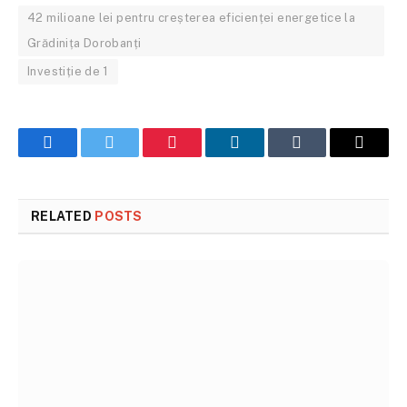
42 milioane lei pentru creșterea eficienței energetice la
Grădinița Dorobanți
Investiție de 1
Facebook
Twitter
Pinterest
LinkedIn
Tumblr
Email
RELATED
POSTS