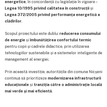
energetice
, în concordanță cu legislația în vigoare –
Legea 10/1995 privind calitatea în construcții
și
Legea 372/2005 privind performanța energetică a
clădirilor
.
Scopul proiectului este dublu:
reducerea consumului
de energie
și
îmbunătățirea confortului termic
pentru copii și cadrele didactice, prin utilizarea
tehnologiilor sustenabile și a sistemelor inteligente de
management al energiei.
Prin această investiție, autoritățile din comuna Nicșeni
continuă să prioritizeze
modernizarea infrastructurii
educaționale
și
tranziția către o administrație locală
mai verde și mai eficientă
.