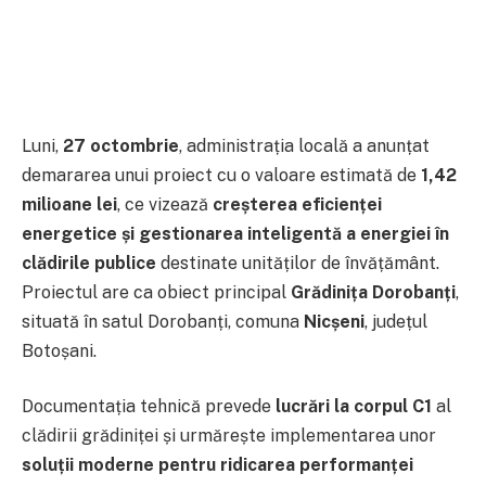
Luni,
27 octombrie
, administrația locală a anunțat
demararea unui proiect cu o valoare estimată de
1,42
milioane lei
, ce vizează
creșterea eficienței
energetice și gestionarea inteligentă a energiei în
clădirile publice
destinate unităților de învățământ.
Proiectul are ca obiect principal
Grădinița Dorobanți
,
situată în satul Dorobanți, comuna
Nicșeni
, județul
Botoșani.
Documentația tehnică prevede
lucrări la corpul C1
al
clădirii grădiniței și urmărește implementarea unor
soluții moderne pentru ridicarea performanței