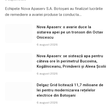
Echipele Nova Apaserv S.A. Botoșani au finalizat lucrările
de remediere a avariei produse la conducta…
Nova Apaserv: o avarie duce la
sistarea apei pe un tronson din Octav
Onicescu
6 august 2026
Nova Apaserv: se sistează apa pentru
câteva ore în perimetrul Bucovina,
Kogălniceanu, Primăverii și Aleea Școlii
6 august 2026
Delgaz Grid licitează 11,7 milioane de
lei pentru modernizarea rețelelor
electrice din Botoșani
6 august 2026