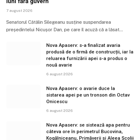
luni fără guvern
7 august 2026
Senatorul Cătălin Silegeanu susține suspendarea
președintelui Nicușor Dan, pe care îl acuză că a lăsat…
Nova Apaserv: s-a finalizat avaria
produsă de o firmă de construcții, iar la
reluarea furnizării apei s-a produs o
nouă avarie
6 august 2026
Nova Apaserv: o avarie duce la
sistarea apei pe un tronson din Octav
Onicescu
6 august 2026
Nova Apaserv: se sistează apa pentru
câteva ore în perimetrul Bucovina,
Kogălniceanu, Primăverii și Aleea Școlii