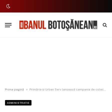
»
Prima pagină
Primăria și Urban Serv lansează campania de colectare a deșeurilor textile
ADMINISTRATIE