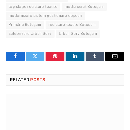
legislație reciclare textile
mediu curat Botoșani
modernizare sistem gestionare deșeuri
Primăria Botoșani
reciclare textile Botoșani
salubrizare Urban Serv
Urban Serv Botoșani
Facebook
Twitter
Pinterest
LinkedIn
Tumblr
Email
RELATED
POSTS