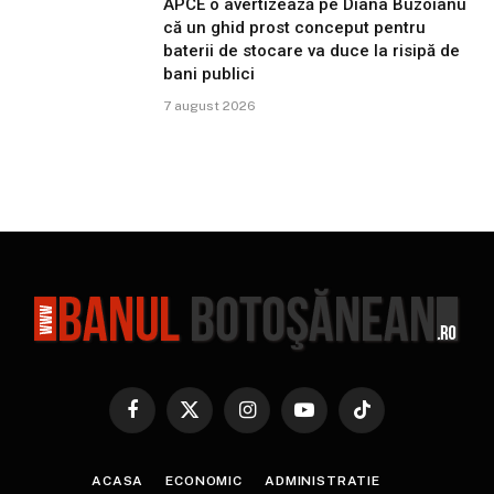
APCE o avertizează pe Diana Buzoianu
că un ghid prost conceput pentru
baterii de stocare va duce la risipă de
bani publici
7 august 2026
Facebook
X
Instagram
YouTube
TikTok
(Twitter)
ACASA
ECONOMIC
ADMINISTRATIE