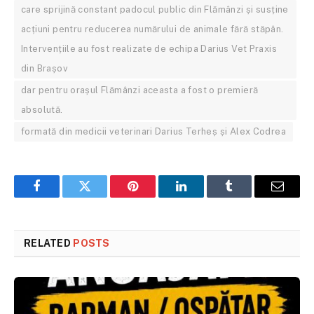
care sprijină constant padocul public din Flămânzi și susține
acțiuni pentru reducerea numărului de animale fără stăpân.
Intervențiile au fost realizate de echipa Darius Vet Praxis
din Brașov
dar pentru orașul Flămânzi aceasta a fost o premieră
absolută.
formată din medicii veterinari Darius Terheș și Alex Codrea
Facebook
Twitter
Pinterest
LinkedIn
Tumblr
Email
RELATED
POSTS