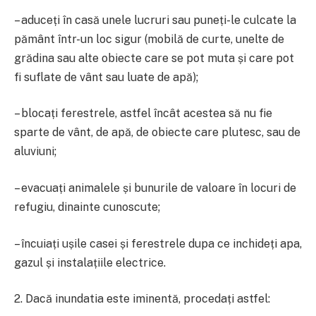
– aduceți în casă unele lucruri sau puneți-le culcate la
pământ într-un loc sigur (mobilă de curte, unelte de
grădina sau alte obiecte care se pot muta și care pot
fi suflate de vânt sau luate de apă);
– blocați ferestrele, astfel încât acestea să nu fie
sparte de vânt, de apă, de obiecte care plutesc, sau de
aluviuni;
– evacuați animalele și bunurile de valoare în locuri de
refugiu, dinainte cunoscute;
– încuiați ușile casei și ferestrele dupa ce inchideți apa,
gazul și instalațiile electrice.
2. Dacă inundatia este iminentă, procedați astfel: