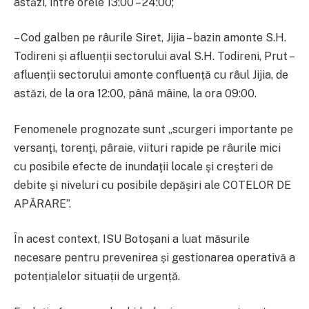
astăzi, între orele 13:00 – 24:00;
– Cod galben pe râurile Siret, Jijia – bazin amonte S.H.
Todireni și afluenții sectorului aval S.H. Todireni, Prut –
afluenții sectorului amonte confluență cu râul Jijia, de
astăzi, de la ora 12:00, până mâine, la ora 09:00.
Fenomenele prognozate sunt „scurgeri importante pe
versanţi, torenţi, pâraie, viituri rapide pe râurile mici
cu posibile efecte de inundaţii locale şi creşteri de
debite şi niveluri cu posibile depăşiri ale COTELOR DE
APĂRARE”.
În acest context, ISU Botoșani a luat măsurile
necesare pentru prevenirea și gestionarea operativă a
potențialelor situații de urgență.