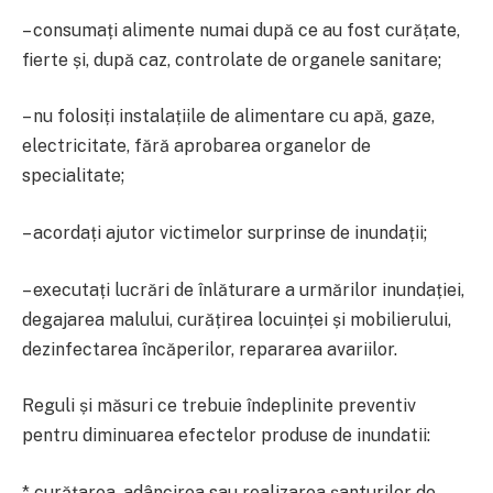
– consumați alimente numai după ce au fost curățate,
fierte și, după caz, controlate de organele sanitare;
– nu folosiți instalațiile de alimentare cu apă, gaze,
electricitate, fără aprobarea organelor de
specialitate;
– acordați ajutor victimelor surprinse de inundații;
– executați lucrări de înlăturare a urmărilor inundației,
degajarea malului, curățirea locuinței și mobilierului,
dezinfectarea încăperilor, repararea avariilor.
Reguli și măsuri ce trebuie îndeplinite preventiv
pentru diminuarea efectelor produse de inundatii:
* curățarea, adâncirea sau realizarea șanturilor de