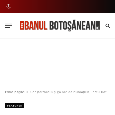
»
Prima pagină
Cod portocaliu și galben de inundații în județul Botoșani: Prutul, Siretul și Jijia sub observație
FEATURED