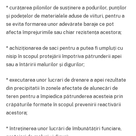
* curățarea pilonilor de susținere a podurilor, punților
și podețelor de materialele aduse de viituri, pentru a
se evita formarea unor adevărate baraje ce pot
afecta împrejurimile sau chiar rezistența acestora;
* achiziționarea de saci pentru a putea fi umpluți cu
nisip în scopul protejării împotriva pătrunderii apei
sau a întăririi malurilor și digurilor;
* executarea unor lucrari de drenare a apei rezultate
din precipitatii în zonele afectate de alunecări de
teren pentru a împiedica pătrunderea acesteia prin
crăpăturile formate în scopul prevenirii reactivării
acestora;
* întreținerea unor lucrări de îmbunătățiri funciare,