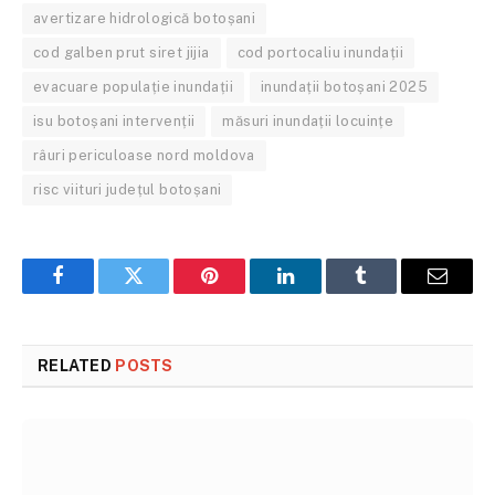
avertizare hidrologică botoșani
cod galben prut siret jijia
cod portocaliu inundații
evacuare populație inundații
inundații botoșani 2025
isu botoșani intervenții
măsuri inundații locuințe
râuri periculoase nord moldova
risc viituri județul botoșani
Facebook
Twitter
Pinterest
LinkedIn
Tumblr
Email
RELATED
POSTS