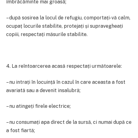
îmbrăcăminte mai groasă;
– după sosirea la locul de refugiu, comportați-vă calm,
ocupaț locurile stabilite, protejați și supravegheați
copiii, respectați măsurile stabilite.
4. La reîntoarcerea acasă respectați următoarele:
– nu intrați în locuință în cazul în care aceasta a fost
avariată sau a devenit insalubră;
– nu atingeți firele electrice;
– nu consumați apa direct de la sursă, ci numai după ce
a fost fiartă;