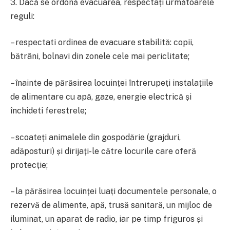
3. Dacă se ordonă evacuarea, respectați următoarele
reguli:
– respectati ordinea de evacuare stabilită: copii,
bătrâni, bolnavi din zonele cele mai periclitate;
– înainte de părăsirea locuinței întrerupeți instalațiile
de alimentare cu apă, gaze, energie electrică și
închideti ferestrele;
– scoateți animalele din gospodărie (grajduri,
adăposturi) și dirijați-le către locurile care oferă
protecție;
– la părăsirea locuinței luați documentele personale, o
rezervă de alimente, apă, trusă sanitară, un mijloc de
iluminat, un aparat de radio, iar pe timp friguros și