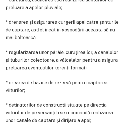
preluare a apelor pluviale;
* drenarea și asigurarea curgerii apei către șanturile
de captare, astfel încât în gospodării aceasta să nu
mai băltească;
* regularizarea unor pârâie, curățirea lor, a canalelor
și tuburilor colectoare, a vâlcelelor pentru a asigura
preluarea eventualilor torenți formați;
* crearea de bazine de rezervă pentru captarea
viiturilor;
* deținatorilor de construcții situate pe direcția
viiturilor de pe versanți li se recomandă realizarea
unor canale de captare și dirijare a apei;