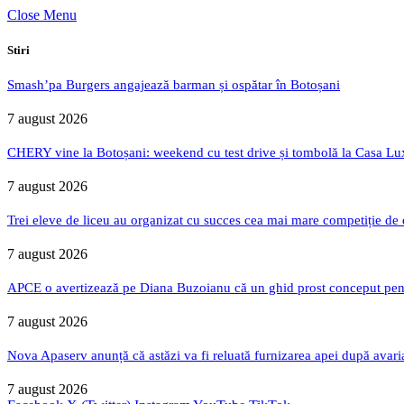
Close Menu
Stiri
Smash’pa Burgers angajează barman și ospătar în Botoșani
7 august 2026
CHERY vine la Botoșani: weekend cu test drive și tombolă la Casa Lu
7 august 2026
Trei eleve de liceu au organizat cu succes cea mai mare competiție de
7 august 2026
APCE o avertizează pe Diana Buzoianu că un ghid prost conceput pentru
7 august 2026
Nova Apaserv anunță că astăzi va fi reluată furnizarea apei după avari
7 august 2026