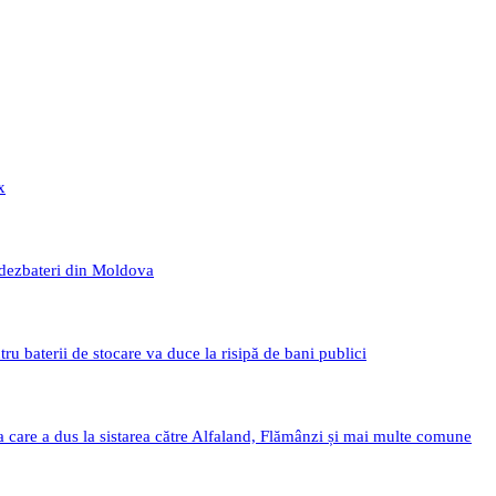
x
 dezbateri din Moldova
 baterii de stocare va duce la risipă de bani publici
a care a dus la sistarea către Alfaland, Flămânzi și mai multe comune