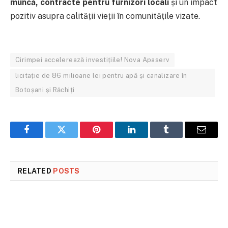
muncă, contracte pentru furnizori locali
și un impact
pozitiv asupra calității vieții în comunitățile vizate.
Cirimpei accelerează investițiile! Nova Apaserv
licitație de 86 milioane lei pentru apă și canalizare în
Botoșani și Răchiți
Facebook
Twitter
Pinterest
LinkedIn
Tumblr
Email
RELATED
POSTS