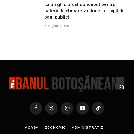
că un ghid prost conceput pentru
baterii de stocare va duce la risipă de
bani publici
7 august 2026
Facebook
X
Instagram
YouTube
TikTok
(Twitter)
ACASA
ECONOMIC
ADMINISTRATIE