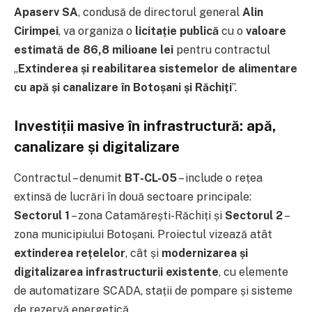
Apaserv SA
, condusă de directorul general
Alin
Cirimpei
, va organiza o
licitație publică
cu o
valoare
estimată de 86,8 milioane lei
pentru contractul
„
Extinderea și reabilitarea sistemelor de alimentare
cu apă și canalizare în Botoșani și Răchiți
”.
Investiții masive în infrastructură: apă,
canalizare și digitalizare
Contractul – denumit
BT-CL-05
– include o rețea
extinsă de lucrări în două sectoare principale:
Sectorul 1
– zona Catamărești-Răchiți și
Sectorul 2
–
zona municipiului Botoșani. Proiectul vizează atât
extinderea rețelelor
, cât și
modernizarea și
digitalizarea infrastructurii existente
, cu elemente
de automatizare SCADA, stații de pompare și sisteme
de rezervă energetică.