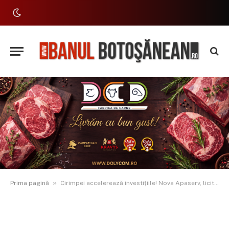
»
Prima pagină
Cirimpei accelerează investițiile! Nova Apaserv, licitație de 86 milioane lei pentru apă și canalizare în Botoșani și Răchiți