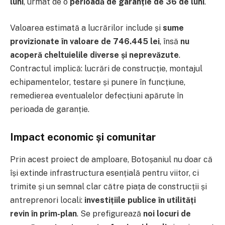
luni
, urmat de o
perioadă de garanție de 36 de luni
.
Valoarea estimată a lucrărilor include și
sume
provizionate în valoare de 746.445 lei
, însă
nu
acoperă cheltuielile diverse și neprevăzute
.
Contractul implică: lucrări de construcție, montajul
echipamentelor, testare și punere în funcțiune,
remedierea eventualelor defecțiuni apărute în
perioada de garanție.
Impact economic și comunitar
Prin acest proiect de amploare, Botoșaniul nu doar că
își extinde infrastructura esențială pentru viitor, ci
trimite și un semnal clar către piața de construcții și
antreprenori locali:
investițiile publice în utilități
revin în prim-plan
. Se prefigurează
noi locuri de