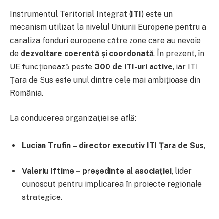
Instrumentul Teritorial Integrat (
ITI
) este un
mecanism utilizat la nivelul Uniunii Europene pentru a
canaliza fonduri europene către zone care au nevoie
de
dezvoltare coerentă și coordonată
. În prezent, în
UE funcționează peste
300 de ITI-uri active
, iar ITI
Țara de Sus este unul dintre cele mai ambițioase din
România.
La conducerea organizației se află:
Lucian Trufin – director executiv ITI Țara de Sus
,
Valeriu Iftime – președinte al asociației
, lider
cunoscut pentru implicarea în proiecte regionale
strategice.