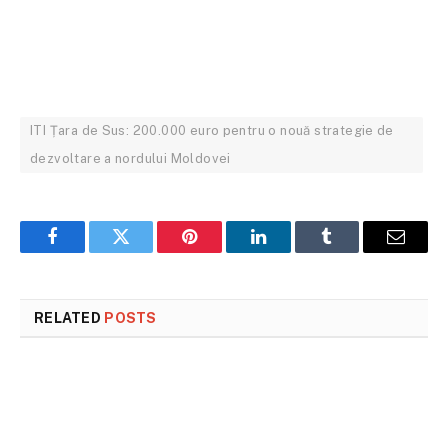
ITI Țara de Sus: 200.000 euro pentru o nouă strategie de
dezvoltare a nordului Moldovei
Facebook
Twitter
Pinterest
LinkedIn
Tumblr
Email
RELATED
POSTS