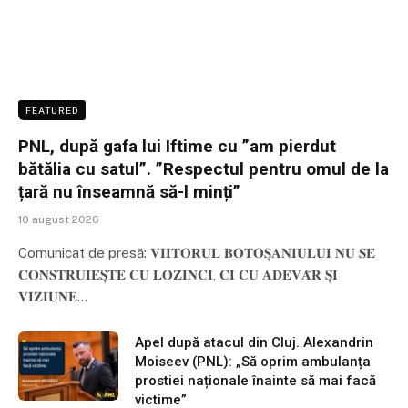
FEATURED
PNL, după gafa lui Iftime cu ”am pierdut
bătălia cu satul”. ”Respectul pentru omul de la
țară nu înseamnă să-l minți”
10 august 2026
Comunicat de presă: 𝐕𝐈𝐈𝐓𝐎𝐑𝐔𝐋 𝐁𝐎𝐓𝐎𝐒̦𝐀𝐍𝐈𝐔𝐋𝐔𝐈 𝐍𝐔 𝐒𝐄
𝐂𝐎𝐍𝐒𝐓𝐑𝐔𝐈𝐄𝐒̦𝐓𝐄 𝐂𝐔 𝐋𝐎𝐙𝐈𝐍𝐂𝐈, 𝐂𝐈 𝐂𝐔 𝐀𝐃𝐄𝐕𝐀̆𝐑 𝐒̦𝐈
𝐕𝐈𝐙𝐈𝐔𝐍𝐄…
Apel după atacul din Cluj. Alexandrin
Moiseev (PNL): „Să oprim ambulanța
prostiei naționale înainte să mai facă
victime”