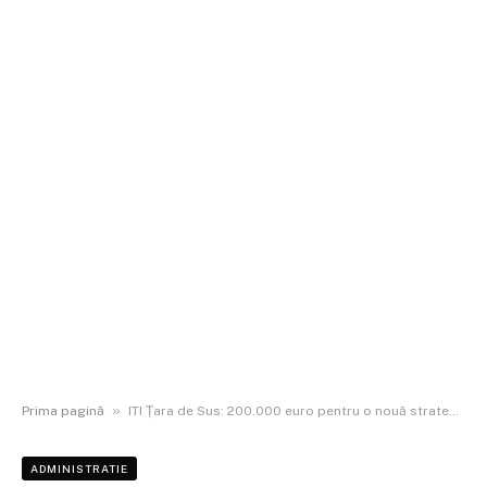
»
Prima pagină
ITI Țara de Sus: 200.000 euro pentru o nouă strategie de dezvoltare a nordului Moldovei
ADMINISTRATIE