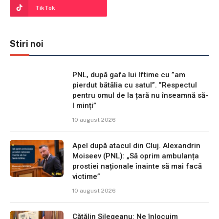
TikTok
Stiri noi
PNL, după gafa lui Iftime cu ”am
pierdut bătălia cu satul”. ”Respectul
pentru omul de la țară nu înseamnă să-
l minți”
10 august 2026
Apel după atacul din Cluj. Alexandrin
Moiseev (PNL): „Să oprim ambulanța
prostiei naționale înainte să mai facă
victime”
10 august 2026
Cătălin Silegeanu: Ne înlocuim