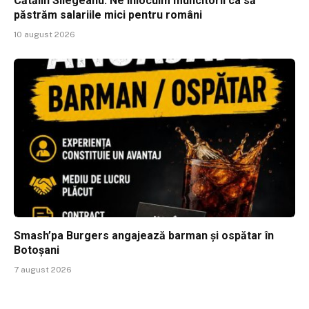
Cătălin Silegeanu: Ne înlocuim muncitorii ca să
păstrăm salariile mici pentru români
10 august 2026
Smash’pa Burgers angajează barman și ospătar în
Botoșani
7 august 2026