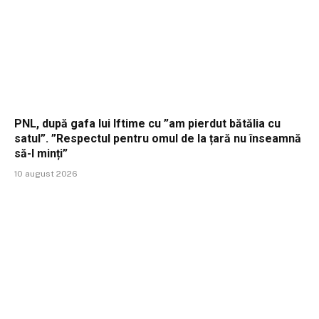
PNL, după gafa lui Iftime cu ”am pierdut bătălia cu
satul”. ”Respectul pentru omul de la țară nu înseamnă
să-l minți”
10 august 2026