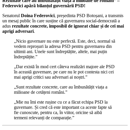
Rezultate care au îmbunătățit viața a milioane de români” –
Federovici apără bilanțul guvernării PSD!
Senatorul
Doina Federovici
, președinta PSD Botoșani, a transmis
un mesaj public în care susține că guvernarea social-democrată a
adus
rezultate concrete, imposibil de ignorat chiar și de cei mai
aprigi adversari
.
„Nicio guvernare nu este perfectă. Este, deci, normal să
vedem reproșuri la adresa PSD pentru guvernarea din
ultimii ani. Unele sunt îndreptățite, altele, mai puțin
îndreptățite.”
„Dar există în mod cert câteva realizări majore ale PSD
în această guvernare, pe care nu le pot contesta nici cei
mai aprigi critici sau adversari ai noștri.”
„Sunt rezultate concrete, care au îmbunătățit viața a
milioane de cetățeni români.”
„Mie nu îmi este rușine cu ce a făcut echipa PSD la
guvernare. Și cred că este important ca aceste fapte să
fie cunoscute, pentru ca, în viitor, oricine să aibă
termeni relevanți de comparație.”