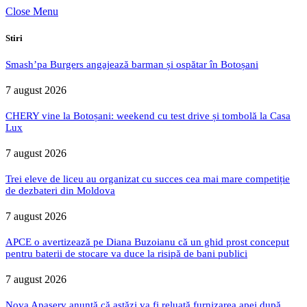
Close Menu
Stiri
Smash’pa Burgers angajează barman și ospătar în Botoșani
7 august 2026
CHERY vine la Botoșani: weekend cu test drive și tombolă la Casa
Lux
7 august 2026
Trei eleve de liceu au organizat cu succes cea mai mare competiție
de dezbateri din Moldova
7 august 2026
APCE o avertizează pe Diana Buzoianu că un ghid prost conceput
pentru baterii de stocare va duce la risipă de bani publici
7 august 2026
Nova Apaserv anunță că astăzi va fi reluată furnizarea apei după