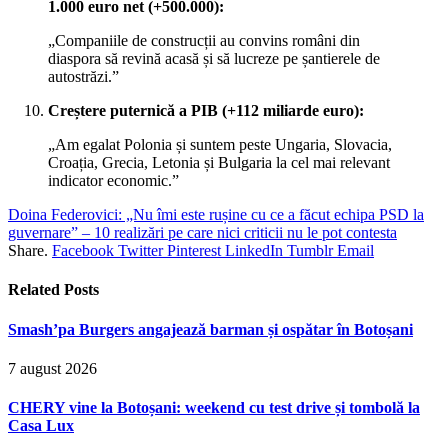
1.000 euro net (+500.000):
„Companiile de construcții au convins români din
diaspora să revină acasă și să lucreze pe șantierele de
autostrăzi.”
Creștere puternică a PIB (+112 miliarde euro):
„Am egalat Polonia și suntem peste Ungaria, Slovacia,
Croația, Grecia, Letonia și Bulgaria la cel mai relevant
indicator economic.”
Doina Federovici: „Nu îmi este rușine cu ce a făcut echipa PSD la
guvernare” – 10 realizări pe care nici criticii nu le pot contesta
Share.
Facebook
Twitter
Pinterest
LinkedIn
Tumblr
Email
Related
Posts
Smash’pa Burgers angajează barman și ospătar în Botoșani
7 august 2026
CHERY vine la Botoșani: weekend cu test drive și tombolă la
Casa Lux