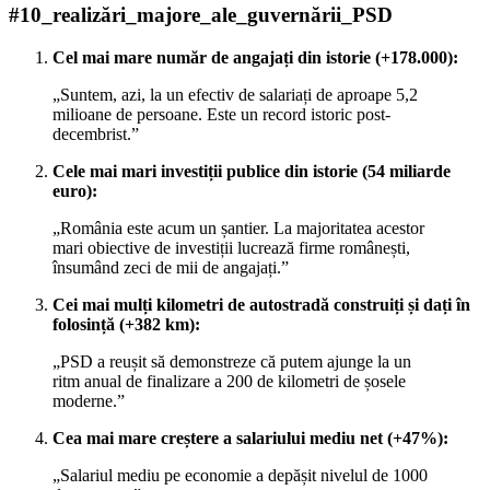
#10_realizări_majore_ale_guvernării_PSD
Cel mai mare număr de angajați din istorie (+178.000):
„Suntem, azi, la un efectiv de salariați de aproape 5,2
milioane de persoane. Este un record istoric post-
decembrist.”
Cele mai mari investiții publice din istorie (54 miliarde
euro):
„România este acum un șantier. La majoritatea acestor
mari obiective de investiții lucrează firme românești,
însumând zeci de mii de angajați.”
Cei mai mulți kilometri de autostradă construiți și dați în
folosință (+382 km):
„PSD a reușit să demonstreze că putem ajunge la un
ritm anual de finalizare a 200 de kilometri de șosele
moderne.”
Cea mai mare creștere a salariului mediu net (+47%):
„Salariul mediu pe economie a depășit nivelul de 1000