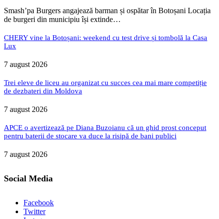
Smash’pa Burgers angajează barman și ospătar în Botoșani Locația
de burgeri din municipiu își extinde…
CHERY vine la Botoșani: weekend cu test drive și tombolă la Casa
Lux
7 august 2026
Trei eleve de liceu au organizat cu succes cea mai mare competiție
de dezbateri din Moldova
7 august 2026
APCE o avertizează pe Diana Buzoianu că un ghid prost conceput
pentru baterii de stocare va duce la risipă de bani publici
7 august 2026
Social Media
Facebook
Twitter