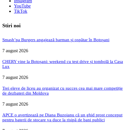
Instagram
YouTube
TikTok
Stiri noi
Smash’pa Burgers angajează barman și ospătar în Botoșani
7 august 2026
CHERY vine la Botoșani: weekend cu test drive și tombolă la Casa
Lux
7 august 2026
Trei eleve de liceu au organizat cu succes cea mai mare competiție
de dezbateri din Moldova
7 august 2026
APCE o avertizează pe Diana Buzoianu că un ghid prost conceput
pentru baterii de stocare va duce la risipă de bani publici