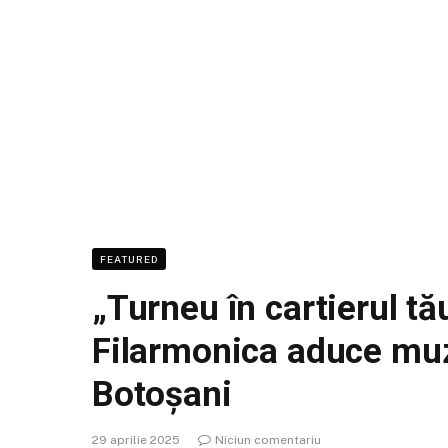
FEATURED
„Turneu în cartierul tău
Filarmonica aduce muzi
Botoșani
29 aprilie 2025
Niciun comentariu