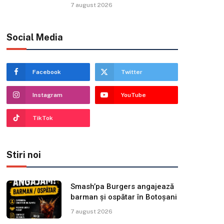
7 august 2026
Social Media
Facebook
Twitter
Instagram
YouTube
TikTok
Stiri noi
Smash’pa Burgers angajează
barman și ospătar în Botoșani
7 august 2026