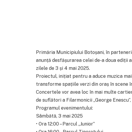
Primăria Municipiului Botoșani, în partener
anunță desfășurarea celei de-a doua ediții a 
zilele de 3 și 4 mai 2025.
Proiectul, inițiat pentru a aduce muzica ma
transforme spațiile verzi din oraș în scene în
Concertele vor avea loc în mai multe cartier
de suflători a Filarmonicii „George Enescu”, a
Programul evenimentului:
Sâmbătă, 3 mai 2025
• Ora 12:00 – Parcul „Junior”
• Ora 16:00 – Parcul Tineretului