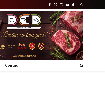
Facebook
X
Instagram
YouTube
TikTok
(Twitter)
Contact