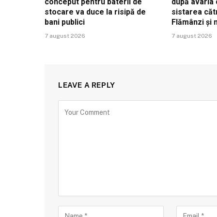
conceput pentru baterii de
după avaria 
stocare va duce la risipă de
sistarea căt
bani publici
Flămânzi și
7 august 2026
7 august 2026
LEAVE A REPLY