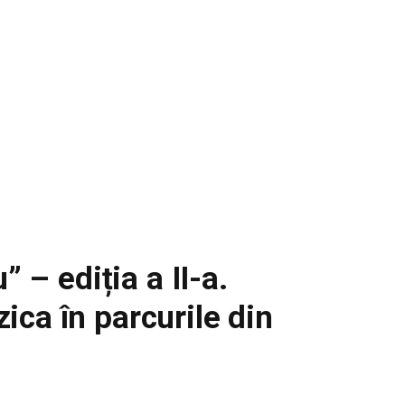
” – ediția a II-a.
ca în parcurile din