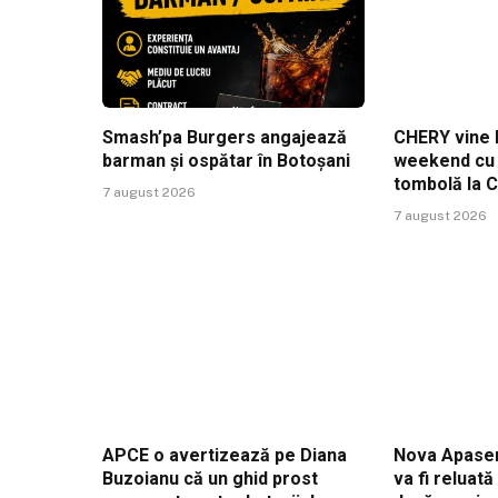
Smash’pa Burgers angajează
CHERY vine l
barman și ospătar în Botoșani
weekend cu t
tombolă la 
7 august 2026
7 august 2026
APCE o avertizează pe Diana
Nova Apaser
Buzoianu că un ghid prost
va fi reluat