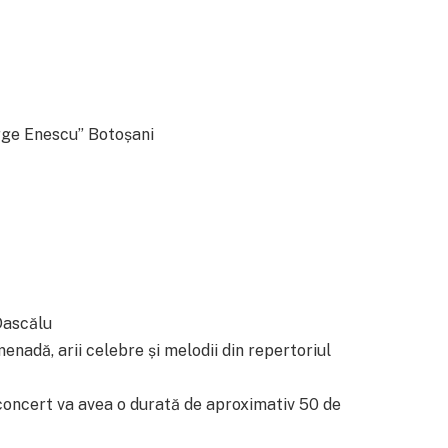
orge Enescu” Botoșani
 Dascălu
nadă, arii celebre și melodii din repertoriul
e concert va avea o durată de aproximativ 50 de