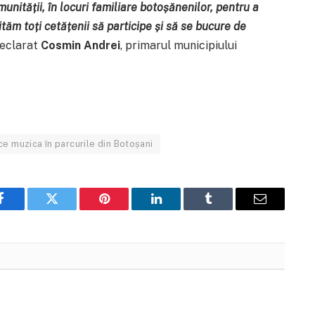
nității, în locuri familiare botoșănenilor, pentru a
ăm toți cetățenii să participe și să se bucure de
declarat
Cosmin Andrei
, primarul municipiului
uce muzica în parcurile din Botoșani
Facebook
Twitter
Pinterest
LinkedIn
Tumblr
Email