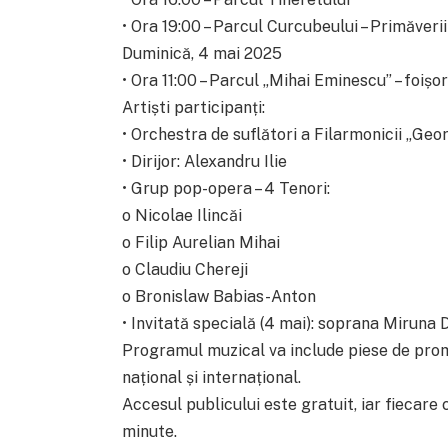
• Ora 19:00 – Parcul Curcubeului – Primăverii
Duminică, 4 mai 2025
• Ora 11:00 – Parcul „Mihai Eminescu” – foișor
Artiști participanți:
• Orchestra de suflători a Filarmonicii „Ge
• Dirijor: Alexandru Ilie
• Grup pop-opera – 4 Tenori:
o Nicolae Ilincăi
o Filip Aurelian Mihai
o Claudiu Chereji
o Bronislaw Babias-Anton
• Invitată specială (4 mai): soprana Miruna
Programul muzical va include piese de prome
național și internațional.
Accesul publicului este gratuit, iar fiecar
minute.