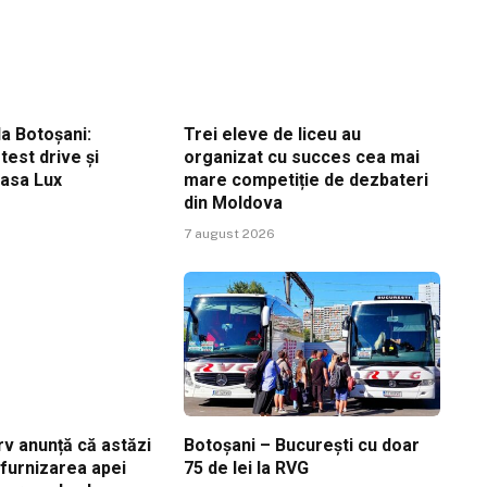
a Botoșani:
Trei eleve de liceu au
est drive și
organizat cu succes cea mai
Casa Lux
mare competiție de dezbateri
din Moldova
7 august 2026
v anunță că astăzi
Botoșani – București cu doar
ă furnizarea apei
75 de lei la RVG