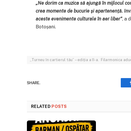
„Ne dorim ca muzica să ajungă în mijlocul comu
crea momente de bucurie și apartenență. Invit
aceste evenimente culturale în aer liber”
, a 
Botoșani.
„Turneu în cartierul tău” – ediția a II-a. Filarmonica ad
SHARE.
RELATED
POSTS