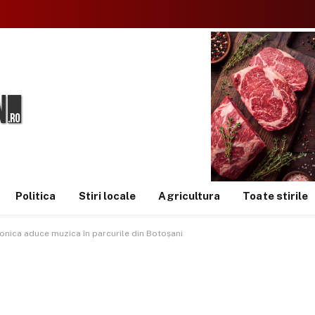
Politica
Stiri locale
Agricultura
Toate stirile
armonica aduce muzica în parcurile din Botoșani