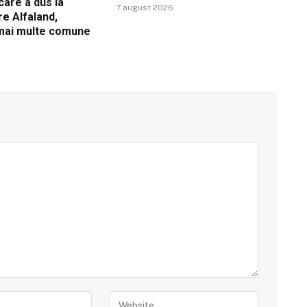
care a dus la
7 august 2026
re Alfaland,
 mai multe comune