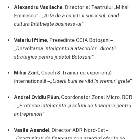
Alexandru Vasilache
, Director al Teatrului „Mihai
Eminescu” –
„Arta de a construi succesul, când
cultura întâlnește business-ul”
Valeriu Iftime
, Președinte CCIA Botoșani –
„Dezvoltarea inteligentă a afacerilor – direcții
strategice pentru județul Botoșani”
Mihai Zânt
, Coach & Trainer cu experiență
internațională –
„Liderii buni se văd în vremuri grele”
Andrei Ovidiu Păun
, Coordonator Zonal Micro, BCR
–
„Protecție inteligentă și soluții de finanțare pentru
antreprenori”
Vasile Asandei
, Director ADR Nord-Est –
„Oportunități de finanțare prin granturi oferite de