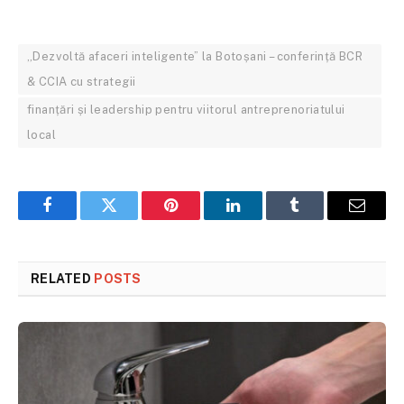
„Dezvoltă afaceri inteligente” la Botoșani – conferință BCR
& CCIA cu strategii
finanțări și leadership pentru viitorul antreprenoriatului
local
Facebook
Twitter
Pinterest
LinkedIn
Tumblr
Email
RELATED
POSTS