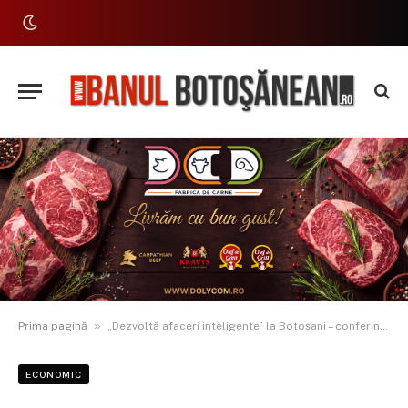
»
Prima pagină
„Dezvoltă afaceri inteligente” la Botoșani – conferință BCR & CCIA cu strategii, finanțări și leadership pentru viitorul antreprenoriatului local
ECONOMIC