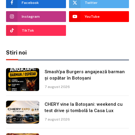
Facebook
Twitter
Instagram
YouTube
TikTok
Stiri noi
Smash’pa Burgers angajează barman
și ospătar în Botoșani
7 august 2026
CHERY vine la Botoșani: weekend cu
test drive și tombolă la Casa Lux
7 august 2026