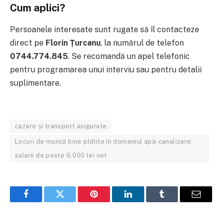
Cum aplici?
Persoanele interesate sunt rugate să îl contacteze
direct pe
Florin Țurcanu
, la numărul de telefon
0744.774.845
. Se recomandă un apel telefonic
pentru programarea unui interviu sau pentru detalii
suplimentare.
cazare și transport asigurate
Locuri de muncă bine plătite în domeniul apă-canalizare:
salarii de peste 6.000 lei net
Facebook
Twitter
Pinterest
LinkedIn
Tumblr
Email