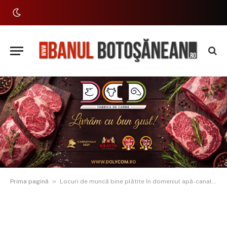
»
Prima pagină
Locuri de muncă bine plătite în domeniul apă-canalizare: salarii de peste 6.000 lei net, cazare și transport asigurate