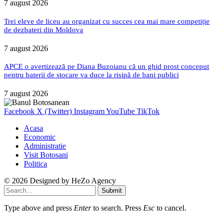
7 august 2026
Trei eleve de liceu au organizat cu succes cea mai mare competiție
de dezbateri din Moldova
7 august 2026
APCE o avertizează pe Diana Buzoianu că un ghid prost conceput
pentru baterii de stocare va duce la risipă de bani publici
7 august 2026
Facebook
X (Twitter)
Instagram
YouTube
TikTok
Acasa
Economic
Administratie
Visit Botosani
Politica
© 2026 Designed by
HeZo Agency
Submit
Type above and press
Enter
to search. Press
Esc
to cancel.