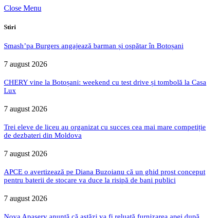
Close Menu
Stiri
Smash’pa Burgers angajează barman și ospătar în Botoșani
7 august 2026
CHERY vine la Botoșani: weekend cu test drive și tombolă la Casa
Lux
7 august 2026
Trei eleve de liceu au organizat cu succes cea mai mare competiție
de dezbateri din Moldova
7 august 2026
APCE o avertizează pe Diana Buzoianu că un ghid prost conceput
pentru baterii de stocare va duce la risipă de bani publici
7 august 2026
Nova Apaserv anunță că astăzi va fi reluată furnizarea apei după