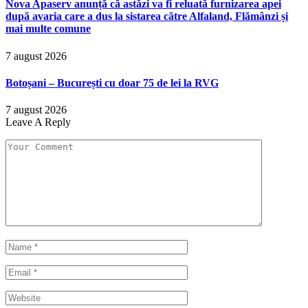
Nova Apaserv anunță că astăzi va fi reluată furnizarea apei
după avaria care a dus la sistarea către Alfaland, Flămânzi și
mai multe comune
7 august 2026
Botoșani – București cu doar 75 de lei la RVG
7 august 2026
Leave A Reply