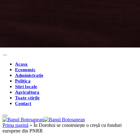
Acasa
Economic
Administratie
Politica
Stiri locale
Agricultura
Toate stirile
Contact
Prima pagină
»
În Dorohoi se construiește o creșă cu fonduri
europene din PNRR