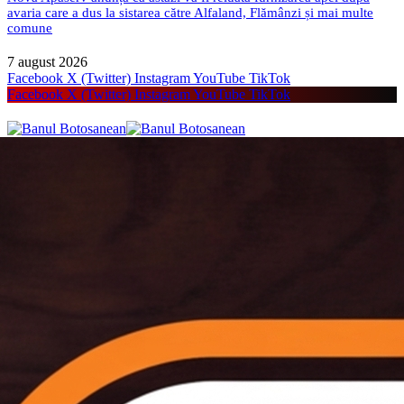
avaria care a dus la sistarea către Alfaland, Flămânzi și mai multe
comune
7 august 2026
Facebook
X (Twitter)
Instagram
YouTube
TikTok
Facebook
X (Twitter)
Instagram
YouTube
TikTok