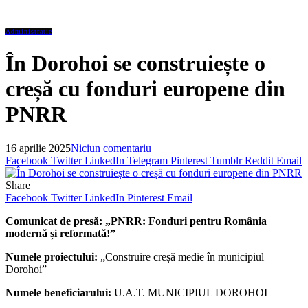
Administratie
În Dorohoi se construiește o
creșă cu fonduri europene din
PNRR
16 aprilie 2025
Niciun comentariu
Facebook
Twitter
LinkedIn
Telegram
Pinterest
Tumblr
Reddit
Email
Share
Facebook
Twitter
LinkedIn
Pinterest
Email
Comunicat de presă: „PNRR: Fonduri pentru România
modernă și reformată!”
Numele proiectului:
„Construire creșă medie în municipiul
Dorohoi”
Numele beneficiarului:
U.A.T. MUNICIPIUL DOROHOI