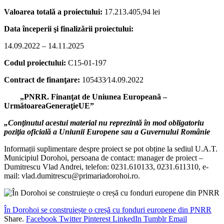
Valoarea totală a proiectului:
17.213.405,94 lei
Data începerii şi finalizării proiectului:
14.09.2022 – 14.11.2025
Codul proiectului:
C15-01-197
Contract de finanţare:
105433⁄14.09.2022
„
PNRR. Finanţat de Uniunea Europeană –
UrmătoareaGeneraţieUE
”
„
Conţinutul acestui material nu reprezintă în mod obligatoriu
poziţia oficială a Uniunii Europene sau a Guvernului Românie
Informații suplimentare despre proiect se pot obține la sediul U.A.T.
Municipiul Dorohoi, persoana de contact: manager de proiect –
Dumitrescu Vlad Andrei, telefon: 0231.610133, 0231.611310, e-
mail: vlad.dumitrescu@primariadorohoi.ro.
În Dorohoi se construiește o creșă cu fonduri europene din PNRR
Share.
Facebook
Twitter
Pinterest
LinkedIn
Tumblr
Email