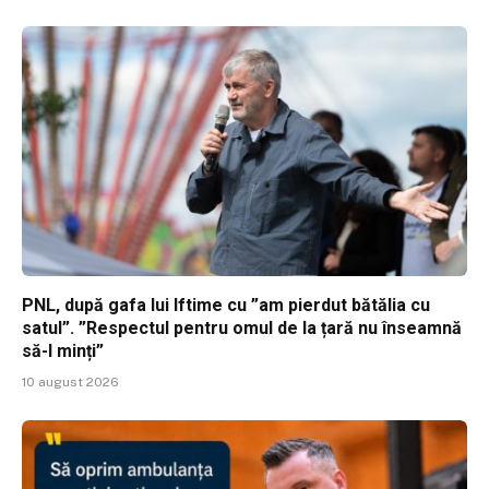
PNL, după gafa lui Iftime cu ”am pierdut bătălia cu
satul”. ”Respectul pentru omul de la țară nu înseamnă
să-l minți”
10 august 2026