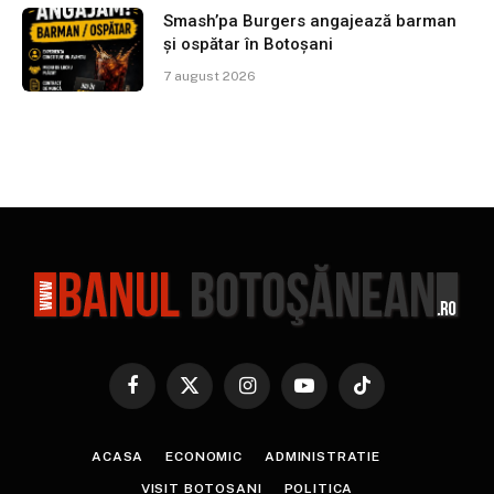
Smash’pa Burgers angajează barman
și ospătar în Botoșani
7 august 2026
Facebook
X
Instagram
YouTube
TikTok
(Twitter)
ACASA
ECONOMIC
ADMINISTRATIE
VISIT BOTOSANI
POLITICA