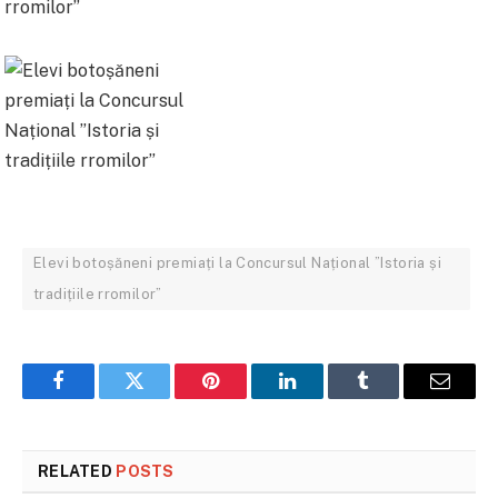
Elevi botoșăneni premiați la Concursul Național ”Istoria și
tradițiile rromilor”
Facebook
Twitter
Pinterest
LinkedIn
Tumblr
Email
RELATED
POSTS