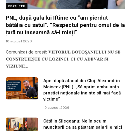
FEATURED
PNL, după gafa lui Iftime cu ”am pierdut
bătălia cu satul”. ”Respectul pentru omul de la
țară nu înseamnă să-l minți”
10 august 2026
Comunicat de presă: 𝐕𝐈𝐈𝐓𝐎𝐑𝐔𝐋 𝐁𝐎𝐓𝐎𝐒̦𝐀𝐍𝐈𝐔𝐋𝐔𝐈 𝐍𝐔 𝐒𝐄
𝐂𝐎𝐍𝐒𝐓𝐑𝐔𝐈𝐄𝐒̦𝐓𝐄 𝐂𝐔 𝐋𝐎𝐙𝐈𝐍𝐂𝐈, 𝐂𝐈 𝐂𝐔 𝐀𝐃𝐄𝐕𝐀̆𝐑 𝐒̦𝐈
𝐕𝐈𝐙𝐈𝐔𝐍𝐄…
Apel după atacul din Cluj. Alexandrin
Moiseev (PNL): „Să oprim ambulanța
prostiei naționale înainte să mai facă
victime”
10 august 2026
Cătălin Silegeanu: Ne înlocuim
muncitorii ca să păstrăm salariile mici