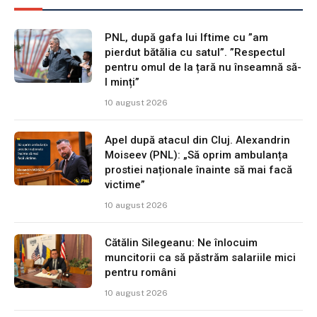
PNL, după gafa lui Iftime cu ”am
pierdut bătălia cu satul”. ”Respectul
pentru omul de la țară nu înseamnă să-
l minți”
10 august 2026
Apel după atacul din Cluj. Alexandrin
Moiseev (PNL): „Să oprim ambulanța
prostiei naționale înainte să mai facă
victime”
10 august 2026
Cătălin Silegeanu: Ne înlocuim
muncitorii ca să păstrăm salariile mici
pentru români
10 august 2026