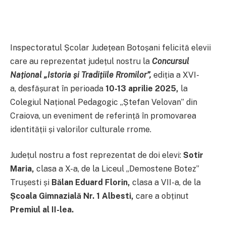
Inspectoratul Școlar Județean Botoșani felicită elevii
care au reprezentat județul nostru la
Concursul
Național „Istoria și Tradițiile Rromilor”,
ediția a XVI-
a,
desfășurat în perioada
10-13 aprilie 2025,
la
Colegiul Național Pedagogic „Ștefan Velovan” din
Craiova, un eveniment de referință în promovarea
identității și valorilor culturale rrome.
Județul nostru a fost reprezentat de doi elevi:
Sotir
Maria,
clasa a X-a, de la Liceul „Demostene Botez”
Trușesti și
Bălan Eduard Florin,
clasa a VII-a, de la
Școala Gimnazială Nr. 1 Albesti,
care a obținut
Premiul al II-lea.