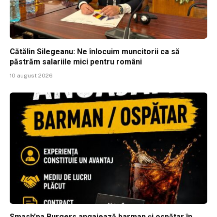
Cătălin Silegeanu: Ne înlocuim muncitorii ca să
păstrăm salariile mici pentru români
10 august 2026
Smash’pa Burgers angajează barman și ospătar în