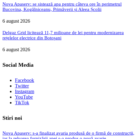
Bucovina, Kogălniceanu, Primăverii și Aleea Școlii
6 august 2026
Delgaz Grid licitează 11,7 milioane de lei pentru modernizarea
rețelelor electrice din Botoșani
6 august 2026
Social Media
Facebook
Twitter
Instagram
YouTube
TikTok
Stiri noi
Nova Apaserv: s-a finalizat avaria produsă de o firmă de construcții,
iar la reluarea furnizării apei s-a produs o nouă avarie