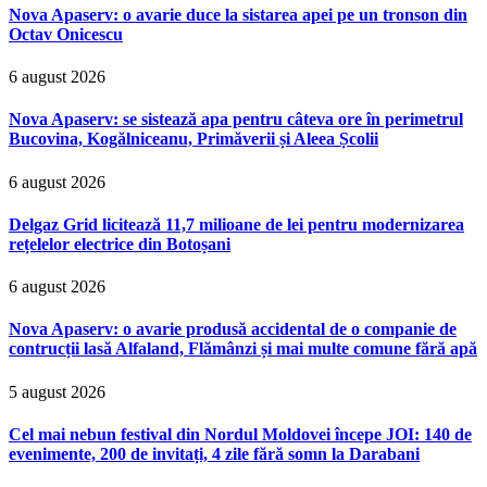
Octav Onicescu
6 august 2026
Nova Apaserv: se sistează apa pentru câteva ore în perimetrul
Bucovina, Kogălniceanu, Primăverii și Aleea Școlii
6 august 2026
Delgaz Grid licitează 11,7 milioane de lei pentru modernizarea
rețelelor electrice din Botoșani
6 august 2026
Nova Apaserv: o avarie produsă accidental de o companie de
contrucții lasă Alfaland, Flămânzi și mai multe comune fără apă
5 august 2026
Cel mai nebun festival din Nordul Moldovei începe JOI: 140 de
evenimente, 200 de invitați, 4 zile fără somn la Darabani
4 august 2026