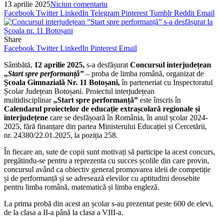
Facebook
Twitter
LinkedIn
Telegram
Pinterest
Tumblr
Reddit
Email
Share
Facebook
Twitter
LinkedIn
Pinterest
Email
Sâmbătă,
12 aprilie 2025,
s-a desfășurat
Concursul interjudețean
„
Start spre performanță”
– proba de limba română, organizat de
Școala Gimnazială Nr. 11 Botoșani,
în parteneriat cu Inspectoratul
Școlar Județean Botoșani. Proiectul interjudețean
multidisciplinar
„Start spre performanță”
este înscris în
Calendarul proiectelor de educație extrașcolară regionale și
interjudețene
care se desfășoară în România, în anul școlar 2024-
2025, fără finanțare din partea Ministerului Educației și Cercetării,
nr. 24380/22.01.2025, la poziția 258.
În fiecare an, sute de copii sunt motivați să participe la acest concurs,
pregătindu-se pentru a reprezenta cu succes școlile din care provin,
concursul având ca obiectiv general promovarea ideii de competiție
și de performanță și se adresează elevilor cu aptitudini deosebite
pentru limba română, matematică și limba engleză.
La prima probă din acest an școlar s-au prezentat peste 600 de elevi,
de la clasa a II-a până la clasa a VIII-a.