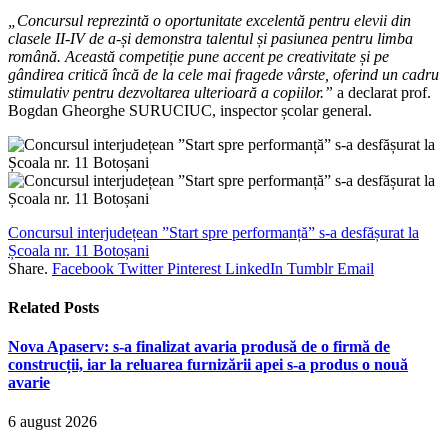
„Concursul reprezintă o oportunitate excelentă pentru elevii din
clasele II-IV de a-și demonstra talentul și pasiunea pentru limba
română. Această competiție pune accent pe creativitate și pe
gândirea critică încă de la cele mai fragede vârste, oferind un cadru
stimulativ pentru dezvoltarea ulterioară a copiilor.”
a declarat prof.
Bogdan Gheorghe SURUCIUC, inspector școlar general.
Concursul interjudețean ”Start spre performanță” s-a desfășurat la
Școala nr. 11 Botoșani
Share.
Facebook
Twitter
Pinterest
LinkedIn
Tumblr
Email
Related
Posts
Nova Apaserv: s-a finalizat avaria produsă de o firmă de
construcții, iar la reluarea furnizării apei s-a produs o nouă
avarie
6 august 2026
Nova Apaserv: o avarie duce la sistarea apei pe un tronson din