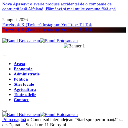
Nova Apaserv: o avarie produsă accidental de o companie de
contrucții lasă Alfaland, Flămânzi și mai multe comune fără apă
5 august 2026
Facebook
X (Twitter)
Instagram
YouTube
TikTok
Facebook
X (Twitter)
Instagram
YouTube
TikTok
Acasa
Economic
Administratie
Politica
Stiri locale
Agricultura
Toate stirile
Contact
Prima pagină
»
Concursul interjudețean ”Start spre performanță” s-a
desfășurat la Școala nr. 11 Botoșani
Featured