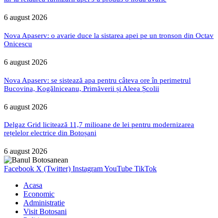
6 august 2026
Nova Apaserv: o avarie duce la sistarea apei pe un tronson din Octav
Onicescu
6 august 2026
Nova Apaserv: se sistează apa pentru câteva ore în perimetrul
Bucovina, Kogălniceanu, Primăverii și Aleea Școlii
6 august 2026
Delgaz Grid licitează 11,7 milioane de lei pentru modernizarea
rețelelor electrice din Botoșani
6 august 2026
Facebook
X (Twitter)
Instagram
YouTube
TikTok
Acasa
Economic
Administratie
Visit Botosani
Politica