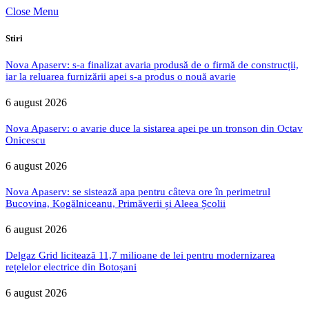
Close Menu
Stiri
Nova Apaserv: s-a finalizat avaria produsă de o firmă de construcții,
iar la reluarea furnizării apei s-a produs o nouă avarie
6 august 2026
Nova Apaserv: o avarie duce la sistarea apei pe un tronson din Octav
Onicescu
6 august 2026
Nova Apaserv: se sistează apa pentru câteva ore în perimetrul
Bucovina, Kogălniceanu, Primăverii și Aleea Școlii
6 august 2026
Delgaz Grid licitează 11,7 milioane de lei pentru modernizarea
rețelelor electrice din Botoșani
6 august 2026