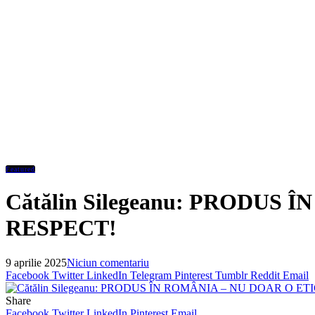
Featured
Cătălin Silegeanu: PRODUS
RESPECT!
9 aprilie 2025
Niciun comentariu
Facebook
Twitter
LinkedIn
Telegram
Pinterest
Tumblr
Reddit
Email
Share
Facebook
Twitter
LinkedIn
Pinterest
Email