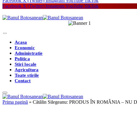
Facebook
X (Twitter)
Instagram
YouTube
TikTok
Facebook
X (Twitter)
Instagram
YouTube
TikTok
Acasa
Economic
Administratie
Politica
Stiri locale
Agricultura
Toate stirile
Contact
Prima pagină
»
Cătălin Silegeanu: PRODUS ÎN ROMÂNIA – N