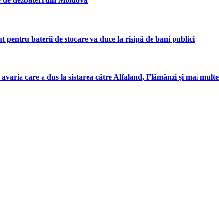
ie de dezbateri din Moldova
entru baterii de stocare va duce la risipă de bani publici
 avaria care a dus la sistarea către Alfaland, Flămânzi și mai mul