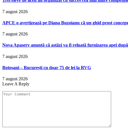
Trei eleve de liceu au organizat cu succes cea mai mare competiț
7 august 2026
APCE o avertizează pe Diana Buzoianu că un ghid prost conceput p
7 august 2026
Nova Apaserv anunță că astăzi va fi reluată furnizarea apei după
7 august 2026
Botoșani – București cu doar 75 de lei la RVG
7 august 2026
Leave A Reply