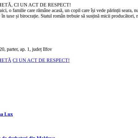
CHETĂ, CI UN ACT DE RESPECT!
 o familie care rămâne acasă, un copil care își vede părinții seara, nu 
 în taxe și birocrație. Statul român trebuie să susțină micii producători,
0, parter, ap. 1, județ Ilfov
CHETĂ
CI UN ACT DE RESPECT!
sa Lux