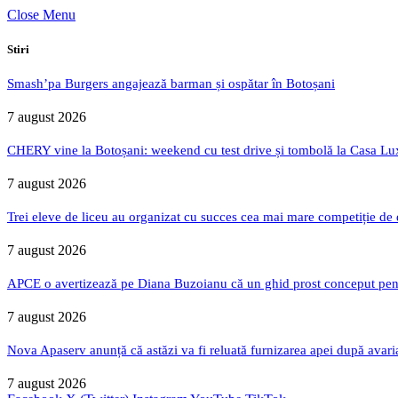
Close Menu
Stiri
Smash’pa Burgers angajează barman și ospătar în Botoșani
7 august 2026
CHERY vine la Botoșani: weekend cu test drive și tombolă la Casa Lu
7 august 2026
Trei eleve de liceu au organizat cu succes cea mai mare competiție de
7 august 2026
APCE o avertizează pe Diana Buzoianu că un ghid prost conceput pentru
7 august 2026
Nova Apaserv anunță că astăzi va fi reluată furnizarea apei după avari
7 august 2026