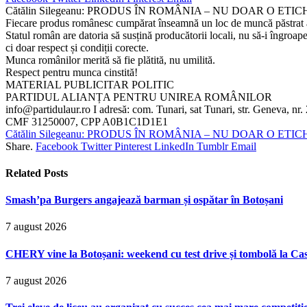
Cătălin Silegeanu: PRODUS ÎN ROMÂNIA – NU DOAR O ETI
Fiecare produs românesc cumpărat înseamnă un loc de muncă păstrat aici,
Statul român are datoria să susțină producătorii locali, nu să-i îngroape
ci doar respect și condiții corecte.
Munca românilor merită să fie plătită, nu umilită.
Respect pentru munca cinstită!
MATERIAL PUBLICITAR POLITIC
PARTIDUL ALIANȚA PENTRU UNIREA ROMÂNILOR
info@partidulaur.ro I adresă: com. Tunari, sat Tunari, str. Geneva, nr. 2
CMF 31250007, CPP A0B1C1D1E1
Cătălin Silegeanu: PRODUS ÎN ROMÂNIA – NU DOAR O ETI
Share.
Facebook
Twitter
Pinterest
LinkedIn
Tumblr
Email
Related
Posts
Smash’pa Burgers angajează barman și ospătar în Botoșani
7 august 2026
CHERY vine la Botoșani: weekend cu test drive și tombolă la Ca
7 august 2026