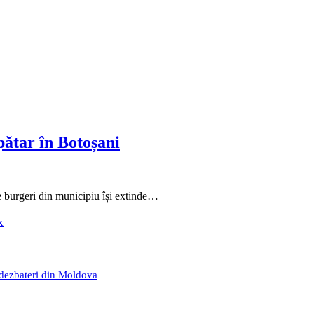
ătar în Botoșani
 burgeri din municipiu își extinde…
x
 dezbateri din Moldova