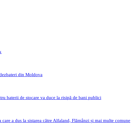
x
 dezbateri din Moldova
 baterii de stocare va duce la risipă de bani publici
a care a dus la sistarea către Alfaland, Flămânzi și mai multe comune