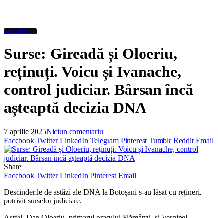
Administratie
Surse: Gireadă și Oloeriu,
reținuți. Voicu și Ivanache,
control judiciar. Bârsan încă
așteaptă decizia DNA
7 aprilie 2025
Niciun comentariu
Facebook
Twitter
LinkedIn
Telegram
Pinterest
Tumblr
Reddit
Email
Share
Facebook
Twitter
LinkedIn
Pinterest
Email
Descinderile de astăzi ale DNA la Botoșani s-au lăsat cu rețineri,
potrivit surselor judiciare.
Astfel, Dan Oloeriu, primarul orașului Flămânzi, și Verginel