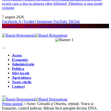
avaria care a dus la sistarea către Alfaland, Flămânzi și mai multe
comune
7 august 2026
Facebook
X (Twitter)
Instagram
YouTube
TikTok
Facebook
X (Twitter)
Instagram
YouTube
TikTok
Acasa
Economic
Administratie
Politica
Stiri locale
Agricultura
Toate stirile
Contact
Prima pagină
»
Surse: Gireadă și Oloeriu, reținuți. Voicu și
Ivanache, control judiciar. Bârsan încă așteaptă decizia DNA