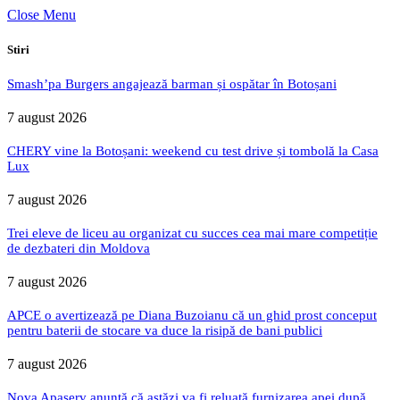
Close Menu
Stiri
Smash’pa Burgers angajează barman și ospătar în Botoșani
7 august 2026
CHERY vine la Botoșani: weekend cu test drive și tombolă la Casa
Lux
7 august 2026
Trei eleve de liceu au organizat cu succes cea mai mare competiție
de dezbateri din Moldova
7 august 2026
APCE o avertizează pe Diana Buzoianu că un ghid prost conceput
pentru baterii de stocare va duce la risipă de bani publici
7 august 2026
Nova Apaserv anunță că astăzi va fi reluată furnizarea apei după