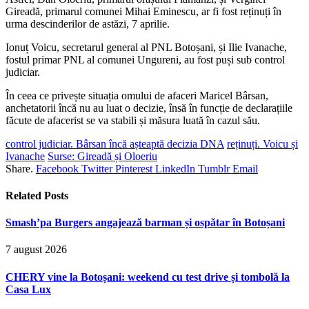
Gireadă, primarul comunei Mihai Eminescu, ar fi fost reținuți în
urma descinderilor de astăzi, 7 aprilie.
Ionuț Voicu, secretarul general al PNL Botoșani, și Ilie Ivanache,
fostul primar PNL al comunei Ungureni, au fost puși sub control
judiciar.
În ceea ce privește situația omului de afaceri Maricel Bârsan,
anchetatorii încă nu au luat o decizie, însă în funcție de declarațiile
făcute de afacerist se va stabili și măsura luată în cazul său.
control judiciar. Bârsan încă așteaptă decizia DNA
reținuți. Voicu și
Ivanache
Surse: Gireadă și Oloeriu
Share.
Facebook
Twitter
Pinterest
LinkedIn
Tumblr
Email
Related
Posts
Smash’pa Burgers angajează barman și ospătar în Botoșani
7 august 2026
CHERY vine la Botoșani: weekend cu test drive și tombolă la
Casa Lux