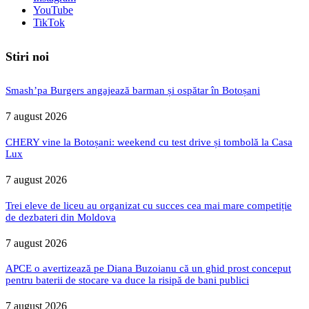
YouTube
TikTok
Stiri noi
Smash’pa Burgers angajează barman și ospătar în Botoșani
7 august 2026
CHERY vine la Botoșani: weekend cu test drive și tombolă la Casa
Lux
7 august 2026
Trei eleve de liceu au organizat cu succes cea mai mare competiție
de dezbateri din Moldova
7 august 2026
APCE o avertizează pe Diana Buzoianu că un ghid prost conceput
pentru baterii de stocare va duce la risipă de bani publici
7 august 2026