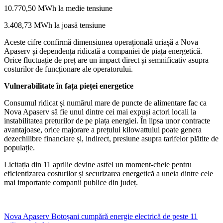
10.770,50 MWh la medie tensiune
3.408,73 MWh la joasă tensiune
Aceste cifre confirmă dimensiunea operațională uriașă a Nova
Apaserv și dependența ridicată a companiei de piața energetică.
Orice fluctuație de preț are un impact direct și semnificativ asupra
costurilor de funcționare ale operatorului.
Vulnerabilitate în fața pieței energetice
Consumul ridicat și numărul mare de puncte de alimentare fac ca
Nova Apaserv să fie unul dintre cei mai expuși actori locali la
instabilitatea prețurilor de pe piața energiei. În lipsa unor contracte
avantajoase, orice majorare a prețului kilowattului poate genera
dezechilibre financiare și, indirect, presiune asupra tarifelor plătite de
populație.
Licitația din 11 aprilie devine astfel un moment-cheie pentru
eficientizarea costurilor și securizarea energetică a uneia dintre cele
mai importante companii publice din județ.
Nova Apaserv Botoșani cumpără energie electrică de peste 11