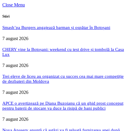
Close Menu
Stiri
Smash’pa Burgers angajează barman și ospătar în Botoșani
7 august 2026
CHERY vine la Botoșani: weekend cu test drive și tombolă la Casa
Lux
7 august 2026
Trei eleve de liceu au organizat cu succes cea mai mare competiție
de dezbateri din Moldova
7 august 2026
APCE o avertizează pe Diana Buzoianu că un ghid prost conceput
pentru baterii de stocare va duce la risipă de bani publici
7 august 2026
Nova Apaserv anunță că astăzi va fi reluată furnizarea apei după