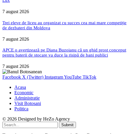
Lux
7 august 2026
Trei eleve de liceu au organizat cu succes cea mai mare competiție
de dezbateri din Moldova
7 august 2026
APCE o avertizează pe Diana Buzoianu că un ghid prost conceput
pentru baterii de stocare va duce la risipă de bani publici
7 august 2026
Facebook
X (Twitter)
Instagram
YouTube
TikTok
Acasa
Economic
Administratie
Visit Botosani
Politica
© 2026 Designed by
HeZo Agency
Submit