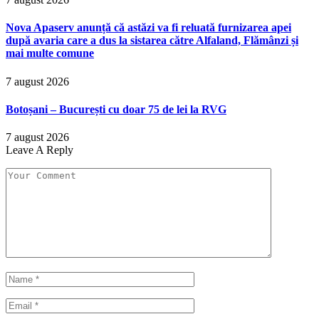
Nova Apaserv anunță că astăzi va fi reluată furnizarea apei
după avaria care a dus la sistarea către Alfaland, Flămânzi și
mai multe comune
7 august 2026
Botoșani – București cu doar 75 de lei la RVG
7 august 2026
Leave A Reply