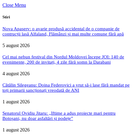
Close Menu
Stiri
Nova Apaserv: o avarie produsă accidental de o companie de
contrucții lasă Alfaland, Flămânzi și mai multe comune fără apă
5 august 2026
Cel mai nebun festival din Nordul Moldovei începe JOI: 140 de
evenimente, 200 de invitați, 4 zile fără somn la Darabani
4 august 2026
Cătălin Silegeanu: Doina Federovici a vrut să-i lase fără mandat pe
toți primarii sancționați vreodată de ANI
1 august 2026
Senatorul Ovidiu Jitaru: „Iftime a adus proiecte mari pentru
Botoșani, nu doar asfaltări și podețe”
1 august 2026