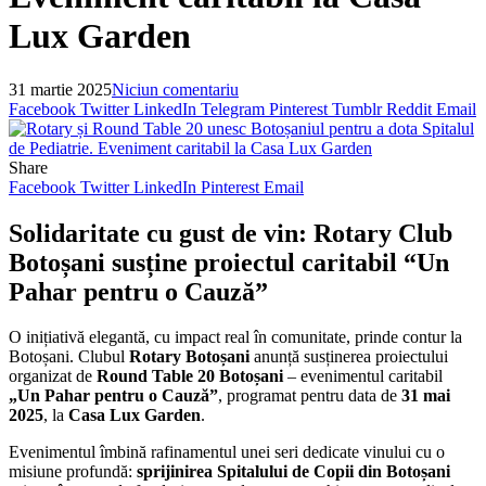
Lux Garden
31 martie 2025
Niciun comentariu
Facebook
Twitter
LinkedIn
Telegram
Pinterest
Tumblr
Reddit
Email
Share
Facebook
Twitter
LinkedIn
Pinterest
Email
Solidaritate cu gust de vin: Rotary Club
Botoșani susține proiectul caritabil “Un
Pahar pentru o Cauză”
O inițiativă elegantă, cu impact real în comunitate, prinde contur la
Botoșani. Clubul
Rotary Botoșani
anunță susținerea proiectului
organizat de
Round Table 20 Botoșani
– evenimentul caritabil
„Un Pahar pentru o Cauză”
, programat pentru data de
31 mai
2025
, la
Casa Lux Garden
.
Evenimentul îmbină rafinamentul unei seri dedicate vinului cu o
misiune profundă:
sprijinirea Spitalului de Copii din Botoșani