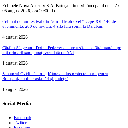
Echipele Nova Apaserv S.A. Botoșani intervin începând de astăzi,
05 august 2026, ora 20:00, la…
Cel mai nebun festival din Nordul Moldovei începe JOI: 140 de
evenimente, 200 de invitați, 4 zile fără somn la Darabani
4 august 2026
Cătălin Silegeanu: Doina Federovici a vrut să-i lase fără mandat pe
toți primarii sancționați vreodată de ANI
1 august 2026
Senatorul Ovidiu Jitaru: „Iftime a adus proiecte mari pentru
Botoșani, nu doar asfaltări și podețe”
1 august 2026
Social Media
Facebook
Twitter
Instagram