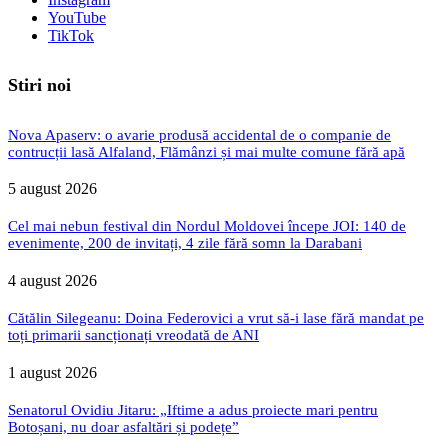
YouTube
TikTok
Stiri noi
Nova Apaserv: o avarie produsă accidental de o companie de
contrucții lasă Alfaland, Flămânzi și mai multe comune fără apă
5 august 2026
Cel mai nebun festival din Nordul Moldovei începe JOI: 140 de
evenimente, 200 de invitați, 4 zile fără somn la Darabani
4 august 2026
Cătălin Silegeanu: Doina Federovici a vrut să-i lase fără mandat pe
toți primarii sancționați vreodată de ANI
1 august 2026
Senatorul Ovidiu Jitaru: „Iftime a adus proiecte mari pentru
Botoșani, nu doar asfaltări și podețe”