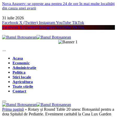
Nova Apaserv: se oprește apa pentru 24 de ore în mai multe localități
din cauza unei avarii
31 iulie 2026
Facebook
X (Twitter)
Instagram
YouTube
TikTok
Facebook
X (Twitter)
Instagram
YouTube
TikTok
Acasa
Economic
Administratie
Politica
Stiri locale
Agricultura
Toate stirile
Contact
Prima pagină
»
Rotary și Round Table 20 unesc Botoșaniul pentru a
dota Spitalul de Pediatrie. Eveniment caritabil la Casa Lux Garden