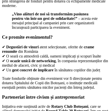
prin strângerea de fonduri pentru dotarea cu echipamente medicale
moderne.
„Vino alături de noi să transformăm pasiunea
pentru vin într-un gest de solidaritate!”
– acesta este
mesajul principal al campaniei prin care organizatorii
încurajează participarea la eveniment.
Ce promite evenimentul?
✔
Degustări de vinuri
atent selecționate, oferite de
crame
renumite
din România
✔ O seară cu atmosferă caldă, oameni implicați și scopuri înalte
✔ O
ocazie unică de networking
, în compania reprezentanților din
mediul de afaceri, civic și medical
✔ Un
gest concret de implicare
în sănătatea copiilor din județ
Toate fondurile obținute din eveniment vor fi direcționate pentru
dotarea Spitalului de Copii din Botoșani, o instituție medicală
esențială pentru sănătatea micilor pacienți din întreg județul.
Parteneriat între civism și antreprenoriat
Inițiativa este susținută activ de
Rotary Club Botoșani
, care se
alătură demersului inițiat de
Round Table 20 Botoșani
, într-un gest