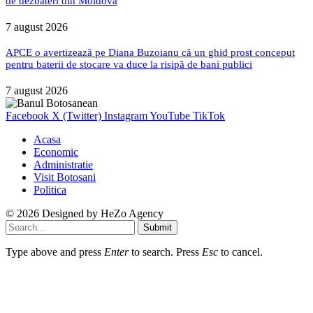
de dezbateri din Moldova
7 august 2026
APCE o avertizează pe Diana Buzoianu că un ghid prost conceput
pentru baterii de stocare va duce la risipă de bani publici
7 august 2026
Facebook
X (Twitter)
Instagram
YouTube
TikTok
Acasa
Economic
Administratie
Visit Botosani
Politica
© 2026 Designed by
HeZo Agency
Submit
Type above and press
Enter
to search. Press
Esc
to cancel.