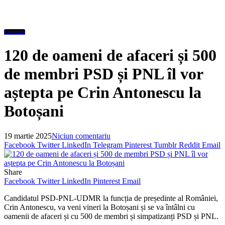
Featured
120 de oameni de afaceri și 500
de membri PSD și PNL îl vor
aștepta pe Crin Antonescu la
Botoșani
19 martie 2025
Niciun comentariu
Facebook
Twitter
LinkedIn
Telegram
Pinterest
Tumblr
Reddit
Email
Share
Facebook
Twitter
LinkedIn
Pinterest
Email
Candidatul PSD-PNL-UDMR la funcția de președinte al României,
Crin Antonescu, va veni vineri la Botoșani și se va întâlni cu
oamenii de afaceri și cu 500 de membri și simpatizanți PSD și PNL.