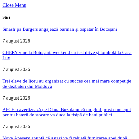
Close Menu
Stiri
Smash’pa Burgers angajează barman și ospătar în Botoșani
7 august 2026
CHERY vine la Botoșani: weekend cu test drive și tombolă la Casa
Lux
7 august 2026
Trei eleve de liceu au organizat cu succes cea mai mare competiție
de dezbateri din Moldova
7 august 2026
APCE o avertizează pe Diana Buzoianu că un ghid prost conceput
pentru baterii de stocare va duce la risipă de bani publici
7 august 2026
Nova Apaserv anunță că astăzi va fi reluată furnizarea apei după