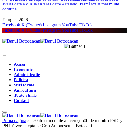
avaria care a dus la sistarea către Alfaland, Flămânzi și mai multe
comune
7 august 2026
Facebook
X (Twitter)
Instagram
YouTube
TikTok
Facebook
X (Twitter)
Instagram
YouTube
TikTok
Acasa
Economic
Administratie
Politica
Stiri locale
Agricultura
Toate stirile
Contact
Prima pagină
»
120 de oameni de afaceri și 500 de membri PSD și
PNL îl vor aștepta pe Crin Antonescu la Botoșani