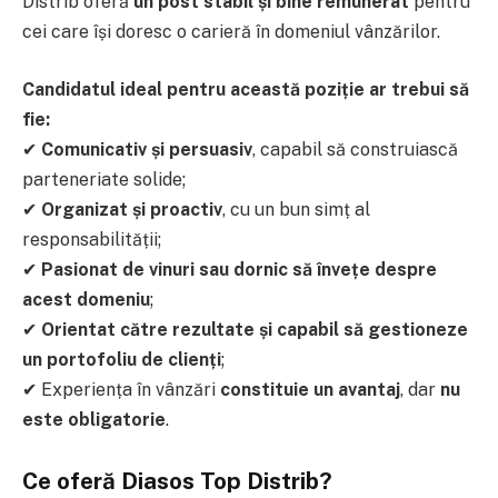
Distrib oferă
un post stabil și bine remunerat
pentru
cei care își doresc o carieră în domeniul vânzărilor.
Candidatul ideal pentru această poziție ar trebui să
fie:
✔
Comunicativ și persuasiv
, capabil să construiască
parteneriate solide;
✔
Organizat și proactiv
, cu un bun simț al
responsabilității;
✔
Pasionat de vinuri sau dornic să învețe despre
acest domeniu
;
✔
Orientat către rezultate și capabil să gestioneze
un portofoliu de clienți
;
✔ Experiența în vânzări
constituie un avantaj
, dar
nu
este obligatorie
.
Ce oferă Diasos Top Distrib?