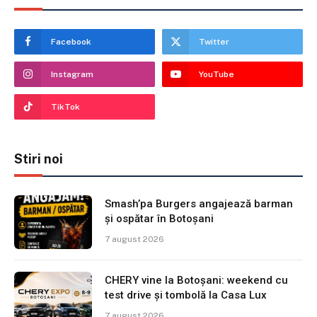
Facebook
Twitter
Instagram
YouTube
TikTok
Stiri noi
Smash’pa Burgers angajează barman
și ospătar în Botoșani
7 august 2026
CHERY vine la Botoșani: weekend cu
test drive și tombolă la Casa Lux
7 august 2026