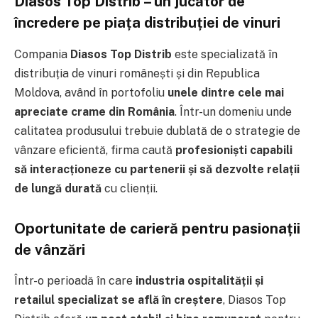
Diasos Top Distrib – un jucător de
încredere pe piața distribuției de vinuri
Compania
Diasos Top Distrib
este specializată în
distribuția de vinuri românești și din Republica
Moldova, având în portofoliu
unele dintre cele mai
apreciate crame din România
. Într-un domeniu unde
calitatea produsului trebuie dublată de o strategie de
vânzare eficientă, firma caută
profesioniști capabili
să interacționeze cu partenerii și să dezvolte relații
de lungă durată
cu clienții.
Oportunitate de carieră pentru pasionații
de vânzări
Într-o perioadă în care
industria ospitalității și
retailul specializat se află în creștere
, Diasos Top