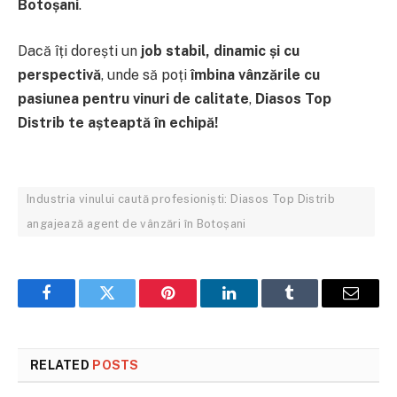
Botoșani
.
Dacă îți dorești un
job stabil, dinamic și cu
perspectivă
, unde să poți
îmbina vânzările cu
pasiunea pentru vinuri de calitate
,
Diasos Top
Distrib te așteaptă în echipă!
Industria vinului caută profesioniști: Diasos Top Distrib
angajează agent de vânzări în Botoșani
Facebook
Twitter
Pinterest
LinkedIn
Tumblr
Email
RELATED
POSTS