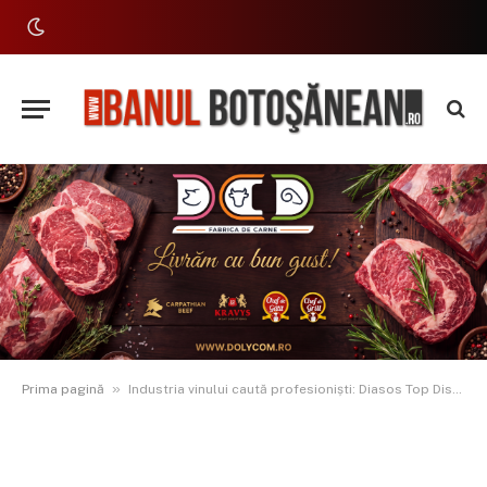
»
Prima pagină
Industria vinului caută profesioniști: Diasos Top Distrib angajează agent de vânzări în Botoșani