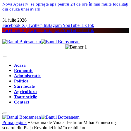
Nova Apaserv: se oprește apa pentru 24 de ore în mai multe localități
din cauza unei avarii
31 iulie 2026
Facebook
X (Twitter)
Instagram
YouTube
TikTok
Facebook
X (Twitter)
Instagram
YouTube
TikTok
Acasa
Economic
Administratie
Politica
Stiri locale
Agricultura
Toate stirile
Contact
Prima pagină
»
Grădina de Vară a Teatrului Mihai Eminescu și
scuarul din Piața Revoluției intră în reabilitare