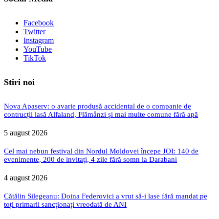
Facebook
Twitter
Instagram
YouTube
TikTok
Stiri noi
Nova Apaserv: o avarie produsă accidental de o companie de
contrucții lasă Alfaland, Flămânzi și mai multe comune fără apă
5 august 2026
Cel mai nebun festival din Nordul Moldovei începe JOI: 140 de
evenimente, 200 de invitați, 4 zile fără somn la Darabani
4 august 2026
Cătălin Silegeanu: Doina Federovici a vrut să-i lase fără mandat pe
toți primarii sancționați vreodată de ANI