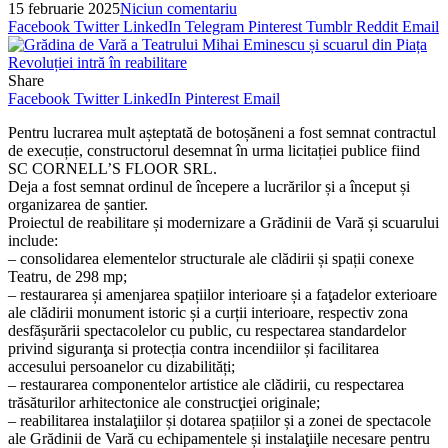
15 februarie 2025
Niciun comentariu
Facebook
Twitter
LinkedIn
Telegram
Pinterest
Tumblr
Reddit
Email
Share
Facebook
Twitter
LinkedIn
Pinterest
Email
Pentru lucrarea mult așteptată de botoșăneni a fost semnat contractul
de execuție, constructorul desemnat în urma licitației publice fiind
SC CORNELL’S FLOOR SRL.
Deja a fost semnat ordinul de începere a lucrărilor și a început și
organizarea de șantier.
Proiectul de reabilitare și modernizare a Grădinii de Vară și scuarului
include:
– consolidarea elementelor structurale ale clădirii și spații conexe
Teatru, de 298 mp;
– restaurarea și amenjarea spațiilor interioare și a faţadelor exterioare
ale clădirii monument istoric și a curții interioare, respectiv zona
desfășurării spectacolelor cu public, cu respectarea standardelor
privind siguranţa si protecția contra incendiilor și facilitarea
accesului persoanelor cu dizabilități;
– restaurarea componentelor artistice ale clădirii, cu respectarea
trăsăturilor arhitectonice ale construcţiei originale;
– reabilitarea instalaţiilor și dotarea spațiilor și a zonei de spectacole
ale Grădinii de Vară cu echipamentele și instalaţiile necesare pentru