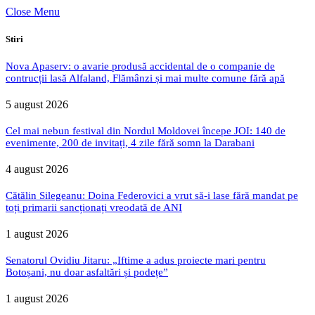
Close Menu
Stiri
Nova Apaserv: o avarie produsă accidental de o companie de
contrucții lasă Alfaland, Flămânzi și mai multe comune fără apă
5 august 2026
Cel mai nebun festival din Nordul Moldovei începe JOI: 140 de
evenimente, 200 de invitați, 4 zile fără somn la Darabani
4 august 2026
Cătălin Silegeanu: Doina Federovici a vrut să-i lase fără mandat pe
toți primarii sancționați vreodată de ANI
1 august 2026
Senatorul Ovidiu Jitaru: „Iftime a adus proiecte mari pentru
Botoșani, nu doar asfaltări și podețe”
1 august 2026