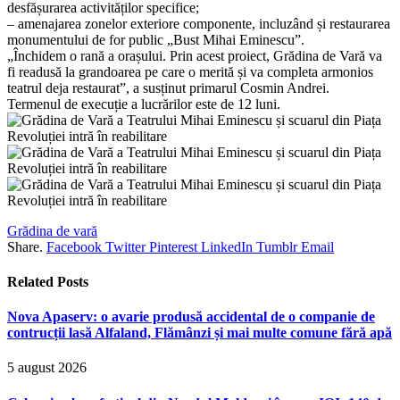
desfășurarea activităților specifice;
– amenajarea zonelor exteriore componente, incluzând și restaurarea
monumentului de for public „Bust Mihai Eminescu”.
„Închidem o rană a orașului. Prin acest proiect, Grădina de Vară va
fi readusă la grandoarea pe care o merită și va completa armonios
teatrul deja restaurat”, a susținut primarul Cosmin Andrei.
Termenul de execuție a lucrărilor este de 12 luni.
Grădina de vară
Share.
Facebook
Twitter
Pinterest
LinkedIn
Tumblr
Email
Related
Posts
Nova Apaserv: o avarie produsă accidental de o companie de
contrucții lasă Alfaland, Flămânzi și mai multe comune fără apă
5 august 2026