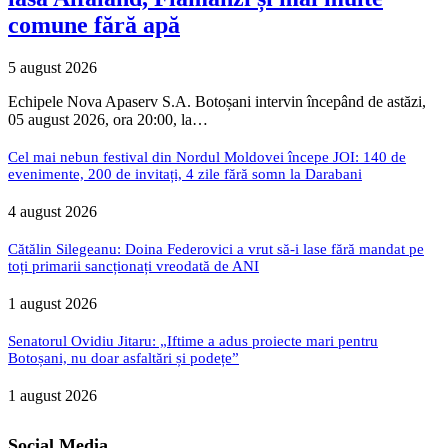
comune fără apă
5 august 2026
Echipele Nova Apaserv S.A. Botoșani intervin începând de astăzi,
05 august 2026, ora 20:00, la…
Cel mai nebun festival din Nordul Moldovei începe JOI: 140 de
evenimente, 200 de invitați, 4 zile fără somn la Darabani
4 august 2026
Cătălin Silegeanu: Doina Federovici a vrut să-i lase fără mandat pe
toți primarii sancționați vreodată de ANI
1 august 2026
Senatorul Ovidiu Jitaru: „Iftime a adus proiecte mari pentru
Botoșani, nu doar asfaltări și podețe”
1 august 2026
Social Media