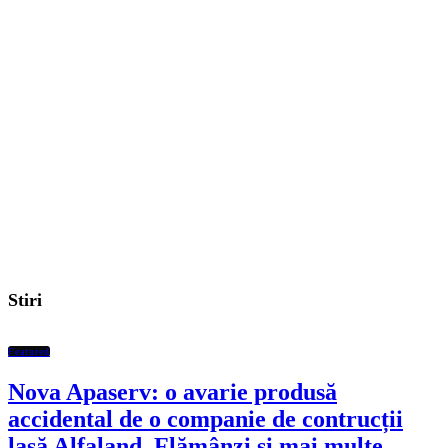
Stiri
Featured
Nova Apaserv: o avarie produsă
accidental de o companie de contrucții
lasă Alfaland, Flămânzi și mai multe