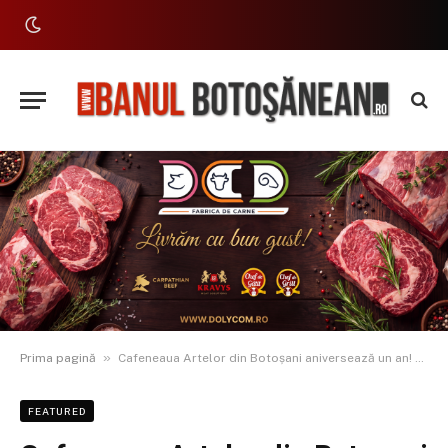
»
Prima pagină
Cafeneaua Artelor din Botoșani aniversează un an! O seară specială cu muzică și poezie
FEATURED