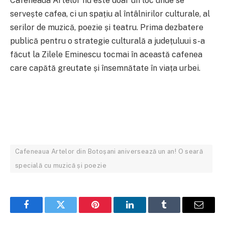
Cafeneaua Artelor nu este doar un loc unde se
servește cafea, ci un spațiu al întâlnirilor culturale, al
serilor de muzică, poezie și teatru. Prima dezbatere
publică pentru o strategie culturală a județuluui s-a
făcut la Zilele Eminescu tocmai în această cafenea
care capătă greutate și însemnătate în viața urbei.
Cafeneaua Artelor din Botoșani aniversează un an! O seară
specială cu muzică și poezie
Facebook
Twitter
Pinterest
LinkedIn
Tumblr
Email