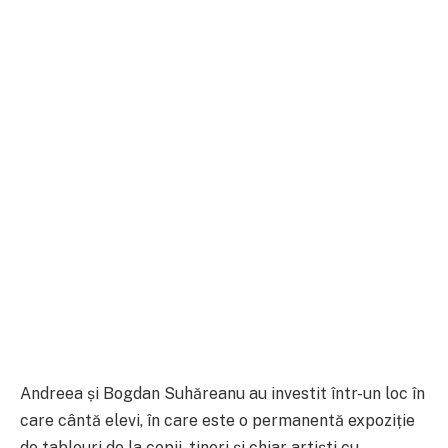
Andreea și Bogdan Suhăreanu au investit într-un loc în
care cântă elevi, în care este o permanentă expoziție
de tablouri de la copii, tineri și chiar artiști cu