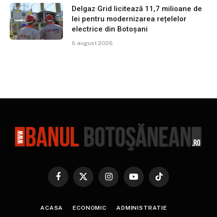
Delgaz Grid licitează 11,7 milioane de
lei pentru modernizarea rețelelor
electrice din Botoșani
6 august 2026
Facebook
X
Instagram
YouTube
TikTok
(Twitter)
ACASA
ECONOMIC
ADMINISTRATIE