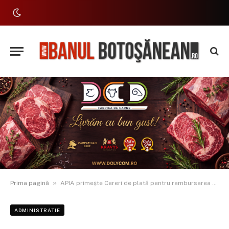
»
Prima pagină
APIA primește Cereri de plată pentru rambursarea ajutorului de stat pentru cantităţile de motorină aferente trimestrului IV al anului 2024
ADMINISTRATIE