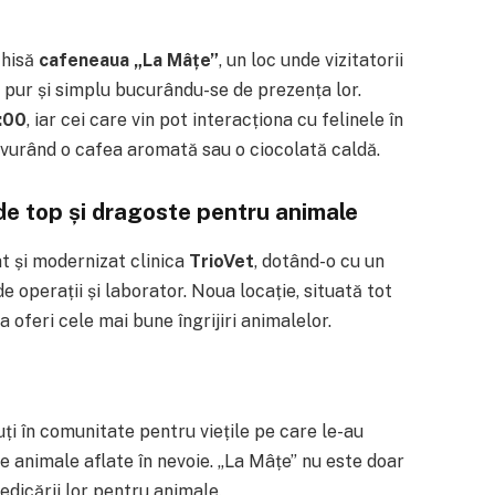
schisă
cafeneaua „La Mâțe”
, un loc unde vizitatorii
u pur și simplu bucurându-se de prezența lor.
:00
, iar cei care vin pot interacționa cu felinele în
avurând o cafea aromată sau o ciocolată caldă.
de top și dragoste pentru animale
at și modernizat clinica
TrioVet
, dotând-o cu un
e operații și laborator. Noua locație, situată tot
a oferi cele mai bune îngrijiri animalelor.
ți în comunitate pentru viețile pe care le-au
 alte animale aflate în nevoie. „La Mâțe” nu este doar
dedicării lor pentru animale.