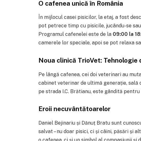
O cafenea unică în România
În mijlocul casei pisicilor, la etaj, a fost de
pot petrece timp cu pisicile, jucându-se sa
Programul cafenelei este de la
09:00 la 18
camerele lor speciale, apoi se pot relaxa s
Noua clinică TrioVet: Tehnologie 
Pe lângă cafenea, cei doi veterinari au mut
cabinet veterinar de ultimă generație, sală d
pe strada I.C. Brătianu, este gândită pentru 
Eroii necuvântătoarelor
Daniel Bejinariu și Dănuț Bratu sunt cunoscu
salvat – nu doar pisici, ci și câini, păsări și
o cafenea, ci și un simbol al compasiunii și 