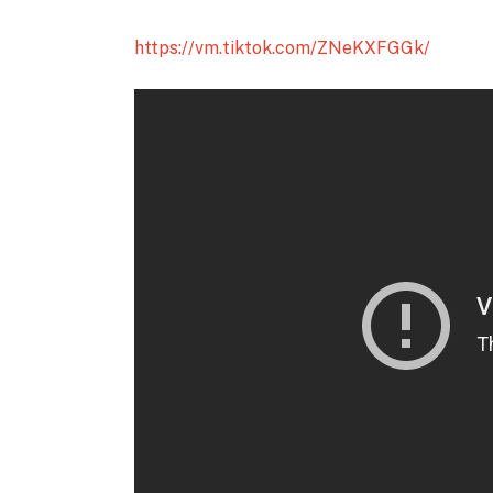
https://vm.tiktok.com/ZNeKXFGGk/