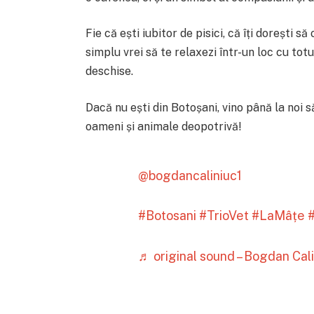
Fie că ești iubitor de pisici, că îți dorești să
simplu vrei să te relaxezi într-un loc cu tot
deschise.
Dacă nu ești din Botoșani, vino până la noi
oameni și animale deopotrivă!
@bogdancaliniuc1
#Botosani
#TrioVet
#LaMâțe
#
♬ original sound – Bogdan Cal