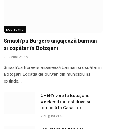
ECONOMIC
Smash’pa Burgers angajează barman
și ospătar în Botoșani
7 august 2026
Smash’pa Burgers angajează barman și ospătar în
Botoșani Locația de burgeri din municipiu își
extinde…
CHERY vine la Botoșani:
weekend cu test drive și
tombolă la Casa Lux
7 august 2026