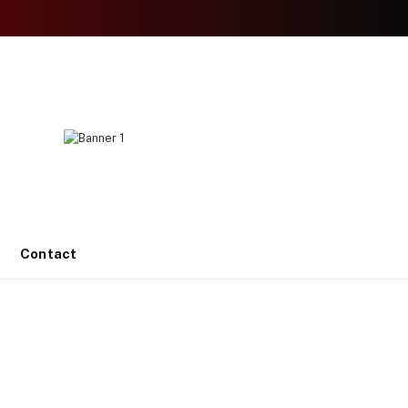
Facebook
X
Instagram
YouTube
TikTok
(Twitter)
Contact