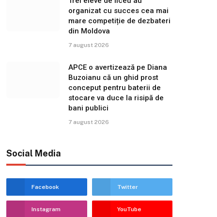
Trei eleve de liceu au
organizat cu succes cea mai
mare competiție de dezbateri
din Moldova
7 august 2026
APCE o avertizează pe Diana
Buzoianu că un ghid prost
conceput pentru baterii de
stocare va duce la risipă de
bani publici
7 august 2026
Social Media
Facebook
Twitter
Instagram
YouTube