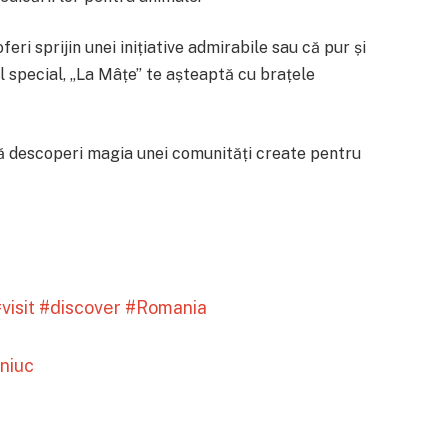
 oferi sprijin unei inițiative admirabile sau că pur și
ul special, „La Mâțe” te așteaptă cu brațele
 să descoperi magia unei comunități create pentru
visit
#discover
#Romania
iniuc