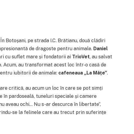
! În Botoșani, pe strada I.C. Brătianu, două clădiri
mpresionantă de dragoste pentru animale.
Daniel
ari cu suflet mare și fondatorii ai
TrioVet
, au salvat
. Acum, au transformat acest loc într-o casă de
pentru iubitorii de animale:
cafeneaua „La Mâțe”
.
tare critică, au acum un loc în care se pot simți
e în pardoseală, tuneluri speciale și camere
 nu aveau ochi… Nu s-ar descurca în libertate”,
erindu-se la felinele care au trecut prin suferințe