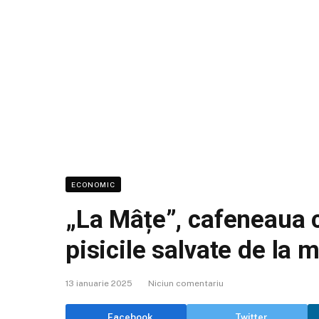
ECONOMIC
„La Mâțe”, cafeneaua c
pisicile salvate de la m
13 ianuarie 2025
Niciun comentariu
Facebook
Twitter