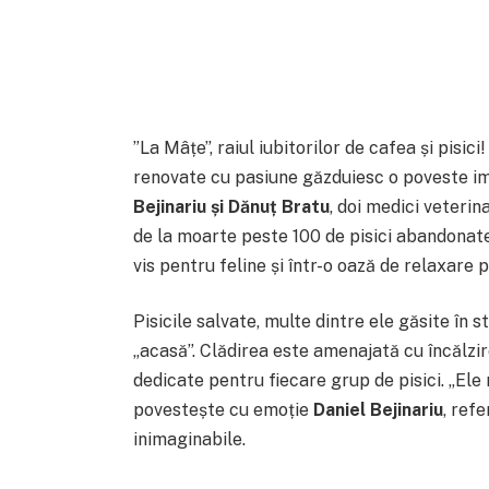
”La Mâțe”, raiul iubitorilor de cafea și pisici
renovate cu pasiune găzduiesc o poveste i
Bejinariu și Dănuț Bratu
, doi medici veterin
de la moarte peste 100 de pisici abandonate
vis pentru feline și într-o oază de relaxare 
Pisicile salvate, multe dintre ele găsite în s
„acasă”. Clădirea este amenajată cu încălzir
dedicate pentru fiecare grup de pisici. „Ele
povestește cu emoție
Daniel Bejinariu
, ref
inimaginabile.