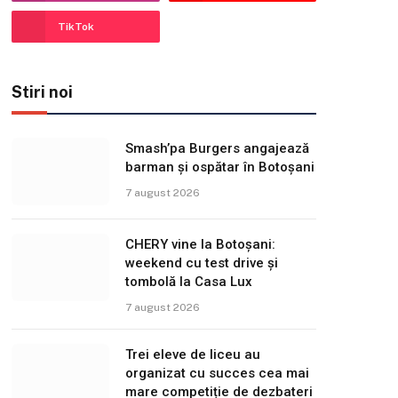
TikTok
Stiri noi
Smash’pa Burgers angajează
barman și ospătar în Botoșani
7 august 2026
CHERY vine la Botoșani:
weekend cu test drive și
tombolă la Casa Lux
7 august 2026
Trei eleve de liceu au
organizat cu succes cea mai
mare competiție de dezbateri