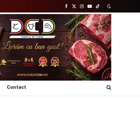
Facebook
X
Instagram
YouTube
TikTok
(Twitter)
Contact