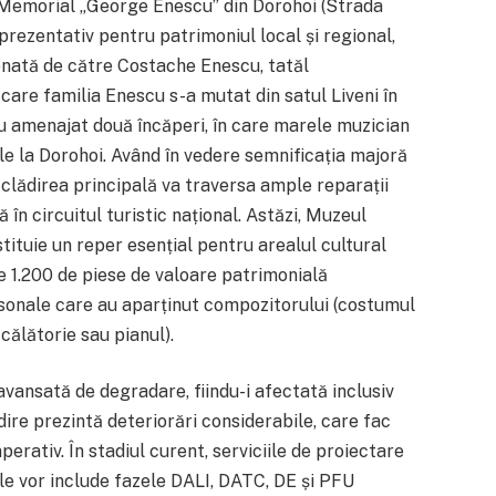
 Memorial „George Enescu” din Dorohoi (Strada
prezentativ pentru patrimoniul local și regional,
ționată de către Costache Enescu, tatăl
 care familia Enescu s-a mutat din satul Liveni în
au amenajat două încăperi, în care marele muzician
ale la Dorohoi. Având în vedere semnificația majoră
 clădirea principală va traversa ample reparații
ă în circuitul turistic național. Astăzi, Muzeul
ituie un reper esențial pentru arealul cultural
e 1.200 de piese de valoare patrimonială
ersonale care au aparținut compozitorului (costumul
călătorie sau pianul).
 avansată de degradare, fiindu-i afectată inclusiv
dire prezintă deteriorări considerabile, care fac
perativ. În stadiul curent, serviciile de proiectare
e vor include fazele DALI, DATC, DE și PFU