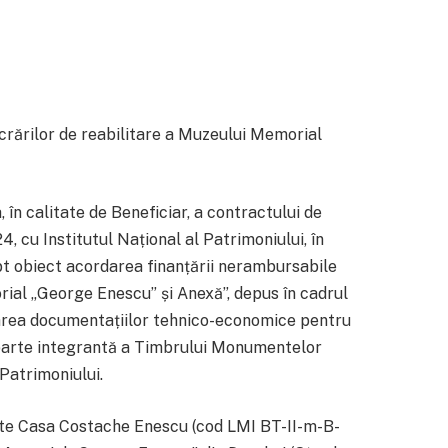
crărilor de reabilitare a Muzeului Memorial
n calitate de Beneficiar, a contractului de
4, cu Institutul Național al Patrimoniului, în
pt obiect acordarea finanțării nerambursabile
ial „George Enescu” și Anexă”, depus în cadrul
rea documentațiilor tehnico-economice pentru
 parte integrantă a Timbrului Monumentelor
 Patrimoniului.
ste Casa Costache Enescu (cod LMI BT-II-m-B-