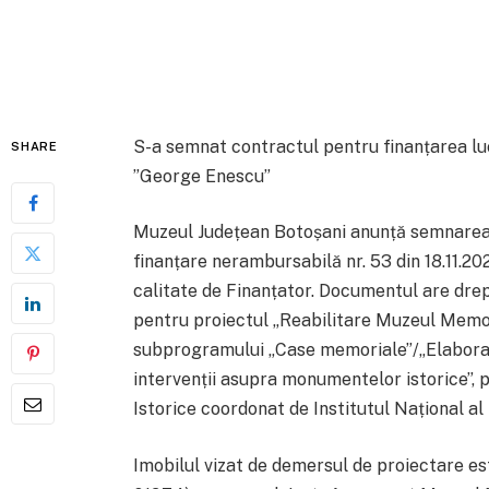
S-a semnat contractul pentru finanțarea lu
SHARE
”George Enescu”
Muzeul Județean Botoșani anunță semnarea, î
finanțare nerambursabilă nr. 53 din 18.11.202
calitate de Finanțator. Documentul are dre
pentru proiectul „Reabilitare Muzeul Memor
subprogramului „Case memoriale”/„Elabora
intervenții asupra monumentelor istorice”,
Istorice coordonat de Institutul Național al
Imobilul vizat de demersul de proiectare e