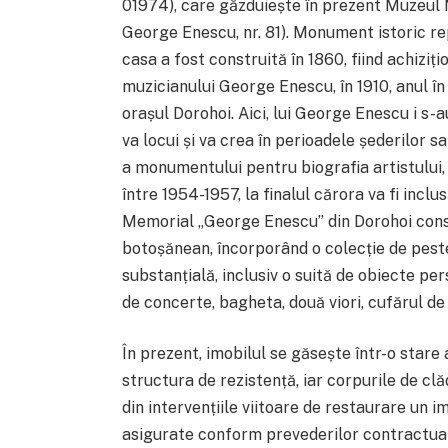
01974), care găzduiește în prezent Muzeul
George Enescu, nr. 81). Monument istoric re
casa a fost construită în 1860, fiind achizi
muzicianului George Enescu, în 1910, anul în
orașul Dorohoi. Aici, lui George Enescu i s-
va locui și va crea în perioadele șederilor s
a monumentului pentru biografia artistului,
între 1954-1957, la finalul cărora va fi inclus
Memorial „George Enescu” din Dorohoi const
botoșănean, încorporând o colecție de pest
substanțială, inclusiv o suită de obiecte p
de concerte, bagheta, două viori, cufărul de 
În prezent, imobilul se găsește într-o stare
structura de rezistență, iar corpurile de clă
din intervențiile viitoare de restaurare un im
asigurate conform prevederilor contractual