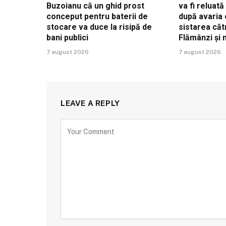
Buzoianu că un ghid prost
va fi reluat
conceput pentru baterii de
după avaria 
stocare va duce la risipă de
sistarea căt
bani publici
Flămânzi și
7 august 2026
7 august 2026
LEAVE A REPLY