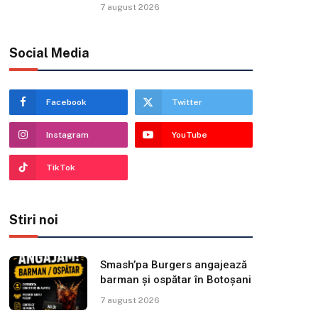
7 august 2026
Social Media
Facebook
Twitter
Instagram
YouTube
TikTok
Stiri noi
Smash’pa Burgers angajează
barman și ospătar în Botoșani
7 august 2026