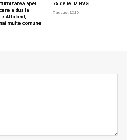
ă furnizarea apei
75 de lei la RVG
care a dus la
7 august 2026
re Alfaland,
 mai multe comune