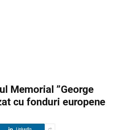
eul Memorial ”George
zat cu fonduri europene
LinkedIn