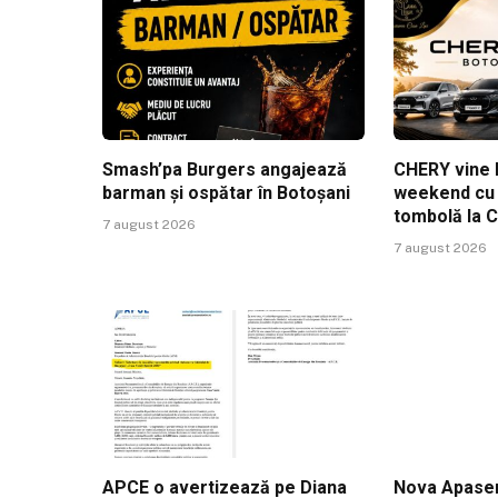
Smash’pa Burgers angajează
CHERY vine l
barman și ospătar în Botoșani
weekend cu t
tombolă la 
7 august 2026
7 august 2026
APCE o avertizează pe Diana
Nova Apaser