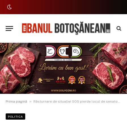
»
Prima pagină
Răsturnare de situație! SOS pierde locul de senator la Botoșani. Cătălin Silegeanu este al treilea senator
POLITICA