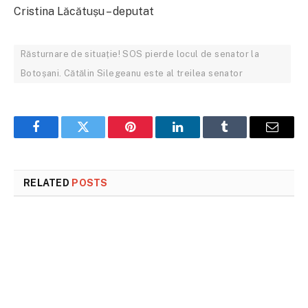
Cristina Lăcătușu – deputat
Răsturnare de situație! SOS pierde locul de senator la
Botoșani. Cătălin Silegeanu este al treilea senator
Facebook
Twitter
Pinterest
LinkedIn
Tumblr
Email
RELATED
POSTS