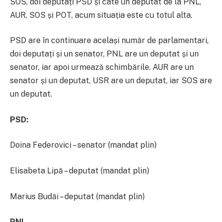
SOS, doi deputați PSD și câte un deputat de la PNL,
AUR, SOS și POT, acum situația este cu totul alta.
PSD are în continuare același număr de parlamentari,
doi deputați și un senator, PNL are un deputat și un
senator, iar apoi urmează schimbările. AUR are un
senator și un deputat, USR are un deputat, iar SOS are
un deputat.
PSD:
Doina Federovici – senator (mandat plin)
Elisabeta Lipă – deputat (mandat plin)
Marius Budăi – deputat (mandat plin)
PNL