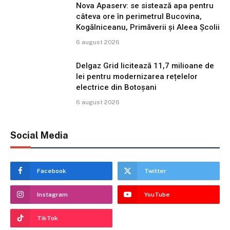
Nova Apaserv: se sistează apa pentru
câteva ore în perimetrul Bucovina,
Kogălniceanu, Primăverii și Aleea Școlii
6 august 2026
Delgaz Grid licitează 11,7 milioane de
lei pentru modernizarea rețelelor
electrice din Botoșani
6 august 2026
Social Media
Facebook
Twitter
Instagram
YouTube
TikTok