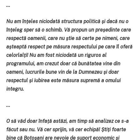
…
Nu am înțeles niciodată structura politică și dacă nu o
înțeleg sper să o schimb. Vă propun un președinte care
respectă oamenii, care nu știe să certe pe nimeni, care
așteaptă respect pe măsura respectului pe care îl oferă
celorlalți! Nu am fost niciodată un riguros al
programului, am crezut doar că bunătatea vine din
oameni, lucrurile bune vin de la Dumnezeu și doar
respectul și iubirea este măsura supremă a omului
integru.
…
O să văd doar înfață astăzi, am timp să analizez ce s-a
făcut sau nu. Vă cer sprijin, vă cer echipă! Știți foarte
bine că Botoșani are nevoie de suport economic și