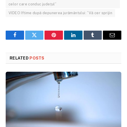
celor care conduc județul”
VIDEO Iftime după depunerea jurământului: ”Vă cer sprijin
Facebook
Twitter
Pinterest
LinkedIn
Tumblr
Email
RELATED
POSTS