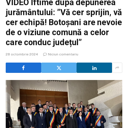
VIDEO Iftime după depunerea
jurământului: ”Vă cer sprijin, vă
cer echipă! Botoșani are nevoie
de o viziune comună a celor
care conduc județul”
28 octombrie 2024
Niciun comentariu