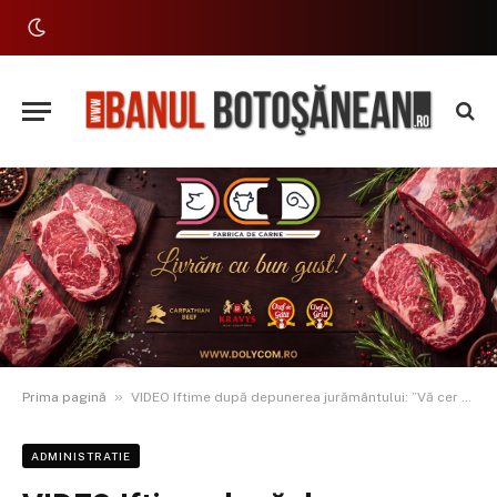
»
Prima pagină
VIDEO Iftime după depunerea jurământului: ”Vă cer sprijin, vă cer echipă! Botoșani are nevoie de o viziune comună a celor care conduc județul”
ADMINISTRATIE