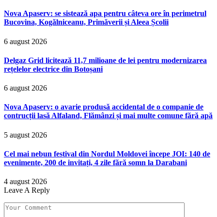
Nova Apaserv: se sistează apa pentru câteva ore în perimetrul
Bucovina, Kogălniceanu, Primăverii și Aleea Școlii
6 august 2026
Delgaz Grid licitează 11,7 milioane de lei pentru modernizarea
rețelelor electrice din Botoșani
6 august 2026
Nova Apaserv: o avarie produsă accidental de o companie de
contrucții lasă Alfaland, Flămânzi și mai multe comune fără apă
5 august 2026
Cel mai nebun festival din Nordul Moldovei începe JOI: 140 de
evenimente, 200 de invitați, 4 zile fără somn la Darabani
4 august 2026
Leave A Reply