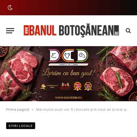
»
Prima pagină
Mai multe școli vor fi relocate și în noul an școlar pentru a se finaliza lucrările de modernizare. ISJ a anunțat unde vor fi mutați elevii
STIRI LOCALE