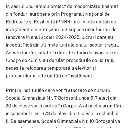
În cadrul unui amplu proiect de modernizare finanțat
din fonduri europene prin Programul Național de
Redresare și Reziliență (PNRR), mai multe unități de
învățământ din Botoșani sunt supuse unor lucrări de
renovare în anul școlar 2024-2025, lucrări care au
început încă din ultimele luni ale anului școlar trecut.
Aceste lucrări, aflate în diferite stadii de avansare în
funcție de cum s-au derulat procedurile de licitații,
necesită relocarea temporară a elevilor și
profesorilor în alte unități de învățământ.
Printre instituțiile care vor fi afectate se numără
Școala Gimnazială Nr. 7 Botoșani, unde 517 elevi din
20 de clase vor fi mutați în Corpul A al aceleași unități,
în schimbul I, iar 373 de elevi din 15 clase în schimbul
II. De asemenea, Școala Gimnazială Nr. 10 Botoșani va