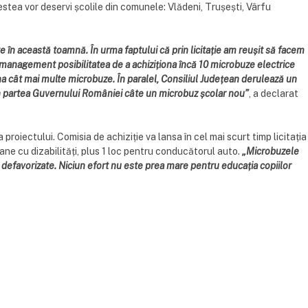
stea vor deservi școlile din comunele: Vlădeni, Trușești, Vârfu
e în această toamnă. În urma faptului că prin licitație am reușit să facem
 management posibilitatea de a achiziționa încă 10 microbuze electrice
na cât mai multe microbuze. În paralel, Consiliul Județean derulează un
 din partea Guvernului României câte un microbuz școlar nou”
, a declarat
roiectului. Comisia de achiziție va lansa în cel mai scurt timp licitația
ne cu dizabilități, plus 1 loc pentru conducătorul auto.
„Microbuzele
e defavorizate. Niciun efort nu este prea mare pentru educația copiilor