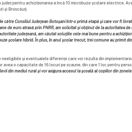
 județ pentru achiziționarea a încă 10 microbuze școlare electrice. Ace
i și Broscăuți.
către Consiliul Județean Botoșani într-o primă etapă și care vor fi livrat
ne de euro atrasă prin PNRR, am solicitat și obținut de la autoritatea de
utoritate județeană, am căutat soluțiile cele mai bune pentru a achizițio
buze școlare hibrid. În plus, în anul școlar trecut, trei comune au primit
neeligibile și eventualele diferențe care vor rezulta din implementarea p
 avea o capacitate de 16 locuri pe scaune, din care 1 loc pentru persoa
vii din mediul rural și vor asigura accesul la școală al copiilor din zonel