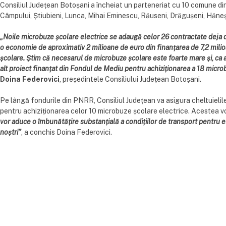
Consiliul Județean Botoșani a încheiat un parteneriat cu 10 comune din
Câmpului, Știubieni, Lunca, Mihai Eminescu, Răuseni, Drăgușeni, Hăneșt
„Noile microbuze școlare electrice se adaugă celor 26 contractate deja de 
o economie de aproximativ 2 milioane de euro din finanțarea de 7,2 milioa
școlare. Știm că necesarul de microbuze școlare este foarte mare și, ca a
alt proiect finanțat din Fondul de Mediu pentru achiziționarea a 18 micro
Doina Federovici
, președintele Consiliului Județean Botoșani.
Pe lângă fondurile din PNRR, Consiliul Județean va asigura cheltuielile 
pentru achiziționarea celor 10 microbuze școlare electrice. Acestea vor
vor aduce o îmbunătățire substanțială a condițiilor de transport pentru ele
noștri”
, a conchis Doina Federovici.