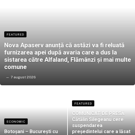
FEATURED
Nova Apaserv anunță că astăzi va fi reluată
furnizarea apei după avaria care a dus la
sistarea către Alfaland, Flămânzi și mai multe
comune
7 august 2026
FEATURED
COMUNICAT DE PRESĂ
Cătălin Silegeanu cere
ECONOMIC
suspendarea
Botoșani – București cu
președintelui care a lăsat