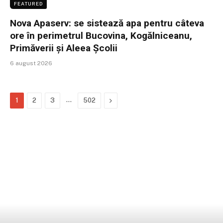
FEATURED
Nova Apaserv: se sistează apa pentru câteva
ore în perimetrul Bucovina, Kogălniceanu,
Primăverii și Aleea Școlii
6 august 2026
…
Next
1
2
3
502